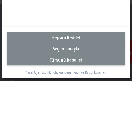
Türkiye Genel Merkez
Hepsini Reddet
Beckhoff Otomasyon Ltd. Şti.
Seçimi onayla
Akkom 3. Blok Kelif Plaza 4. Kat
34768 Ümraniye İstanbul
Tümünü kabul et
İletişim
+90 532 111 4 225
info@beckhoff.com.tr
Yasal Uyarı
Gizlilik Politikası
Genel Kayıt ve Kabul Koşulları
İletişim Bilgileri
www.beckhoff.com/tr-tr/
Bülten
Sayfayı yazdır
Şirket
Ürünler ve teknolojiler