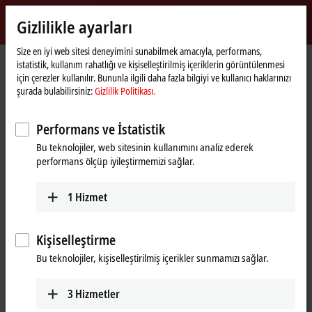
Giriş yap
Gizlilikle ayarları
myBeckhoff
Beckhoff
-
Size en iyi web sitesi deneyimini sunabilmek amacıyla, performans,
istatistik, kullanım rahatlığı ve kişiselleştirilmiş içeriklerin görüntülenmesi
New
için çerezler kullanılır. Bununla ilgili daha fazla bilgiyi ve kullanıcı haklarınızı
Automation
Ana
Şirket
Küresel mevcudiyet
France
Sales office Bras-sur-Meuse
şurada bulabilirsiniz:
Gizlilik Politikası.
Technology
sayfa
Sales office Bras-sur-Meuse, France
Performans ve İstatistik
Bu teknolojiler, web sitesinin kullanımını analiz ederek
performans ölçüp iyileştirmemizi sağlar.
Adres ve iletişim
Sales office Bras-sur-Meuse
Training
1
Hizmet
Beckhoff Automation Sarl
+33 1692 98370
Espace Workici
formation@beckhoff.fr
3, Place de la Mairie
Kişiselleştirme
55100
Bras-sur-Meuse
Bu teknolojiler, kişiselleştirilmiş içerikler sunmamızı sağlar.
France
+33 3887 55806
3
Hizmetler
info@beckhoff.fr