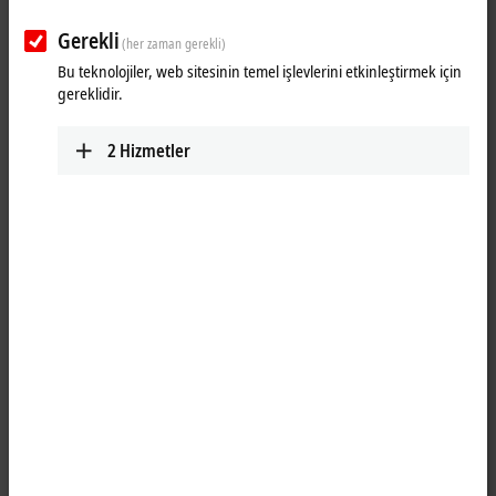
alacaksınız.
Gerekli
(her zaman gerekli)
Bu teknolojiler, web sitesinin temel işlevlerini etkinleştirmek için
(
*
)
gerekli alanlar
gereklidir.
Kişisel bilgiler
2
Hizmetler
Hitap
Akademik unvan
Ad
*
Soyadı
*
Şirket
*
Departman