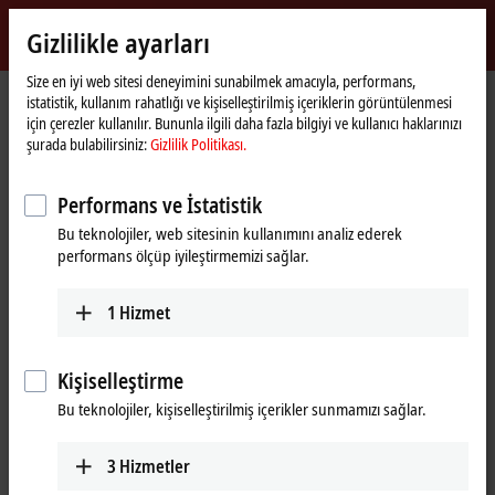
Giriş yap
Gizlilikle ayarları
myBeckhoff
Beckhoff
-
Size en iyi web sitesi deneyimini sunabilmek amacıyla, performans,
Ana
myBeckhoff – Registration
istatistik, kullanım rahatlığı ve kişiselleştirilmiş içeriklerin görüntülenmesi
New
sayfa
için çerezler kullanılır. Bununla ilgili daha fazla bilgiyi ve kullanıcı haklarınızı
Automation
Yeni bir kullanıcı hesabı oluştur
şurada bulabilirsiniz:
Gizlilik Politikası.
Technology
Bülten ve bilgi medyalarını kolaylıkla sipariş edin.
Performans ve İstatistik
myBeckhoff kullanıcılarına özel etkinliklere erişim sağlayın.
Bu teknolojiler, web sitesinin kullanımını analiz ederek
Analog EtherCAT terminalleri için kolayca kalibrasyon sertifikası
performans ölçüp iyileştirmemizi sağlar.
talep edin.
Beckhoff Traceability Number (BTN) kullanarak taşıyıcılarınız için
1
Hizmet
XPlanar kalibrasyon dosyalarını indirin.
Sadece birkaç tıkla erişmek için sık girdiğiniz internet sayfalarını
favorilerinize ekleyin.
Kişiselleştirme
Uzmanlarımızla iletişime geçmek için önceden doldurulmuş
formları kullanın.
Bu teknolojiler, kişiselleştirilmiş içerikler sunmamızı sağlar.
Yeni kullanıcı hesabı oluşturmak için aşağıdaki formu doldurun.
3
Hizmetler
Bilgilerinizi girdikten sonra hesabınızın aktivasyonu için bir e-posta