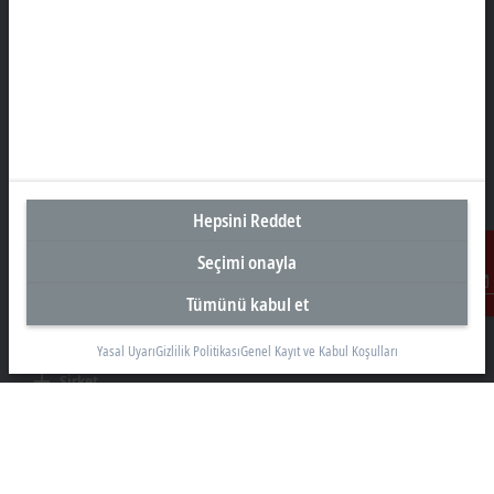
Türkiye Genel Merkez
Beckhoff Otomasyon Ltd. Şti.
Akkom 3. Blok Kelif Plaza 4. Kat
34768 Ümraniye İstanbul
+90 532 111 4 225
info@beckhoff.com.tr
Hepsini Reddet
İletişim Bilgileri
www.beckhoff.com/tr-tr/
Seçimi onayla
Bülten
Tümünü kabul et
İletişim
Sayfayı yazdır
Yasal Uyarı
Gizlilik Politikası
Genel Kayıt ve Kabul Koşulları
Şirket
Ürünler ve teknolojiler
Destek
Sosyal Medya