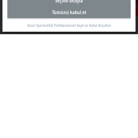
Seçimi onayla
Türkiye Genel Merkez
Beckhoff Otomasyon Ltd. Şti.
Tümünü kabul et
İletişim
Akkom 3. Blok Kelif Plaza 4. Kat
34768 Ümraniye İstanbul
Yasal Uyarı
Gizlilik Politikası
Genel Kayıt ve Kabul Koşulları
+90 532 111 4 225
info@beckhoff.com.tr
İletişim Bilgileri
www.beckhoff.com/tr-tr/
Bülten
Sayfayı yazdır
Şirket
Ürünler ve teknolojiler
Destek
Sosyal Medya