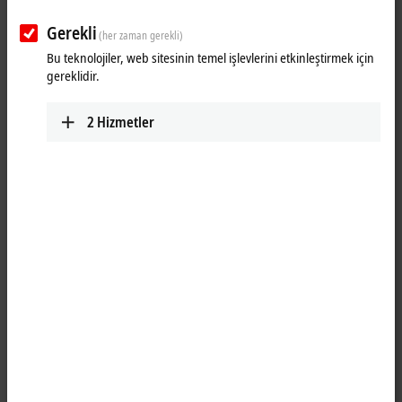
Gerekli
(her zaman gerekli)
Bu teknolojiler, web sitesinin temel işlevlerini etkinleştirmek için
gereklidir.
2
Hizmetler
1
2
The EL3255
EtherCAT
Terminal enables potentiometers to be
connected directly. A stabilized power supply in the terminal and the
ratiometric measurement of the input voltage offer the preconditions
for precise measurement. On account of its high sampling rate and
together with potentiometer position encoders, the compact 5-channel