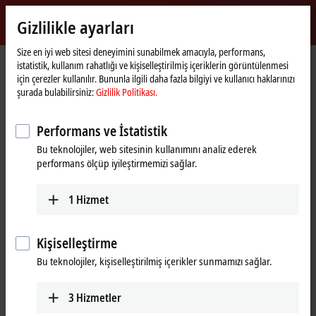
Giriş yap
Gizlilikle ayarları
myBeckhoff
Beckhoff
-
Size en iyi web sitesi deneyimini sunabilmek amacıyla, performans,
istatistik, kullanım rahatlığı ve kişiselleştirilmiş içeriklerin görüntülenmesi
New
için çerezler kullanılır. Bununla ilgili daha fazla bilgiyi ve kullanıcı haklarınızı
Automation
Ana
Ürünler
I/O
EtherCAT Terminals
EL/ED3xxx | Analog input
şurada bulabilirsiniz:
Gizlilik Politikası.
Technology
sayfa
EL3255
Performans ve İstatistik
EL3255 | EtherCAT Terminal, 5-
Bu teknolojiler, web sitesinin kullanımını analiz ederek
channel analog input,
performans ölçüp iyileştirmemizi sağlar.
potentiometer, 300 Ω…50 kΩ,
16 bit
1
Hizmet
Kişiselleştirme
Bu teknolojiler, kişiselleştirilmiş içerikler sunmamızı sağlar.
3
Hizmetler