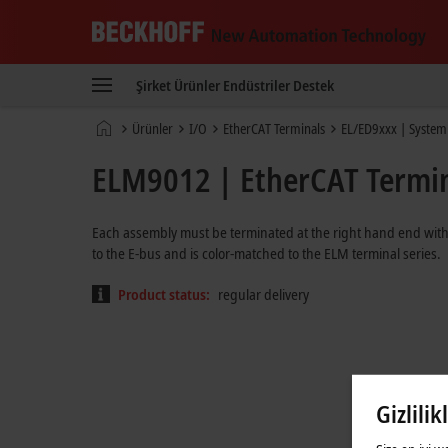
Beckhoff
-
Şirket
Ürünler
Endüstriler
Destek
New
Automation
Ana
Ürünler
I/O
EtherCAT Terminals
EL/ED9xxx | System
Technology
sayfa
ELM9012 | EtherCAT Termina
Each assembly must be terminated at the right hand end with
to the E-bus and is color-matched to the ELM terminal series.
Product status:
regular delivery
Gizlilik