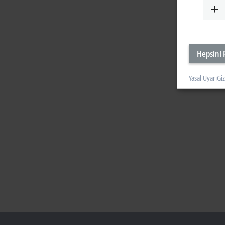
Hepsini 
Yasal Uyarı
Giz