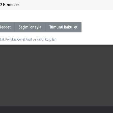
2
Hizmetler
Reddet
Seçimi onayla
Tümünü kabul et
lilik Politikası
Genel Kayıt ve Kabul Koşulları