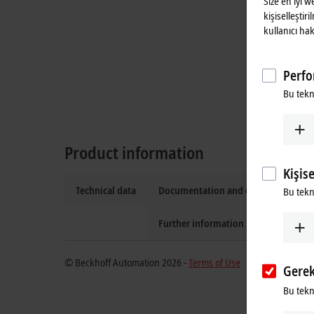
Size en iyi 
kişiselleştir
kullanıcı hak
Perfo
Bu tekn
Product information
Kişis
Technical data
Documentation and downloads
Bu tekno
Further information
© Beckhoff Automation 2026 -
Terms of Use
Gerek
Bu tekno