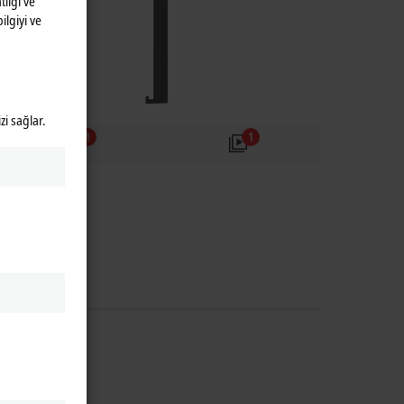
lığı ve
ilgiyi ve
zi sağlar.
1
1