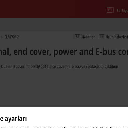
Türkiy
ELM9012
Haberler
Ürün haberleri
l, end cover, power and E-bus con
 bus end cover. The ELM9012 also covers the power contacts in addition
le ayarları