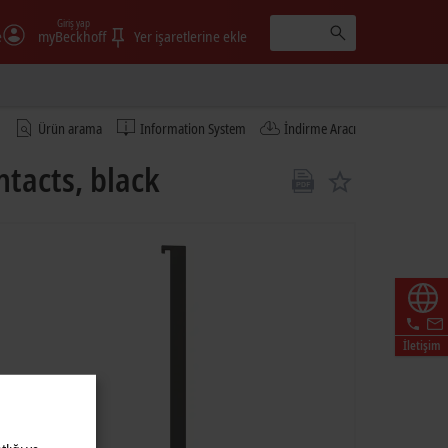
Giriş yap
e
myBeckhoff
Yer işaretlerine ekle
Ürün arama
Information System
İndirme Aracı
tacts, black
İletişim