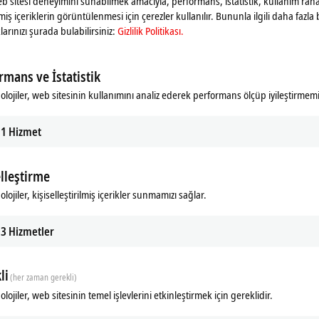
web sitesi deneyimini sunabilmek amacıyla, performans, istatistik, kullanım rahat
ilmiş içeriklerin görüntülenmesi için çerezler kullanılır. Bununla ilgili daha fazla b
larınızı şurada bulabilirsiniz:
Gizlilik Politikası.
rmans ve İstatistik
olojiler, web sitesinin kullanımını analiz ederek performans ölçüp iyileştirmemi
1
Hizmet
elleştirme
Related products
lojiler, kişiselleştirilmiş içerikler sunmamızı sağlar.
3
Hizmetler
li
(her zaman gerekli)
lojiler, web sitesinin temel işlevlerini etkinleştirmek için gereklidir.