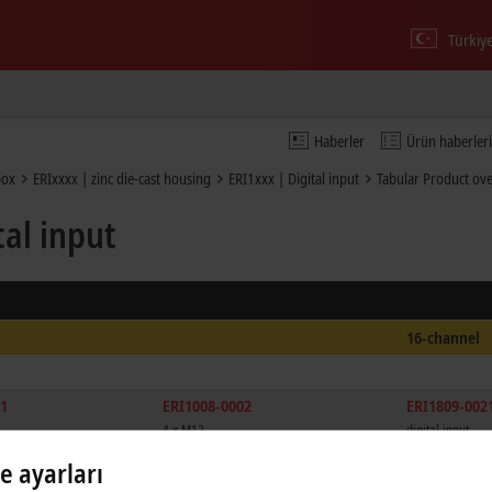
Türkiy
Haberler
Ürün haberleri
box
ERIxxxx | zinc die-cast housing
ERI1xxx | Digital input
Tabular Product ov
tal input
16-channel
01
ERI1008-0002
ERI1809-002
4 x M12
digital input
le ayarları