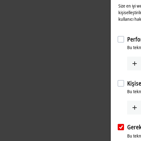
Size en iyi 
kişiselleştir
kullanıcı hak
Perfo
Bu tekn
Kişis
Bu tekno
Gerek
Bu tekno