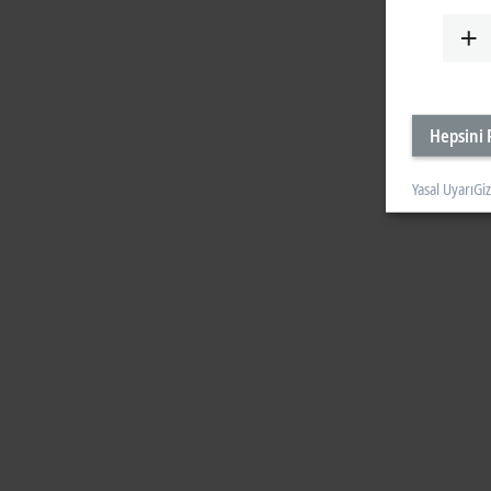
Hepsini 
Yasal Uyarı
Giz