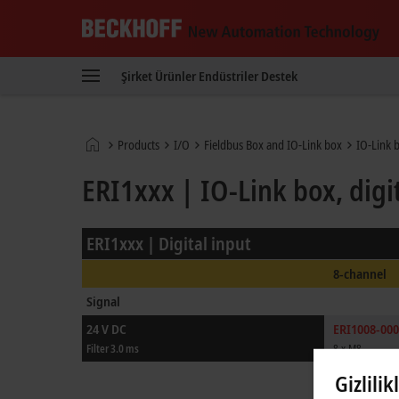
Beckhoff
-
Şirket
Ürünler
Endüstriler
Destek
New
Automation
Technology
Ana
Products
I/O
Fieldbus Box and IO-Link box
IO-Link 
sayfa
ERI1xxx | IO-Link box, digi
ERI1xxx | Digital input
8-channel
Signal
24 V DC
ERI1008-00
Filter 3.0 ms
8 x M8
Gizlilik