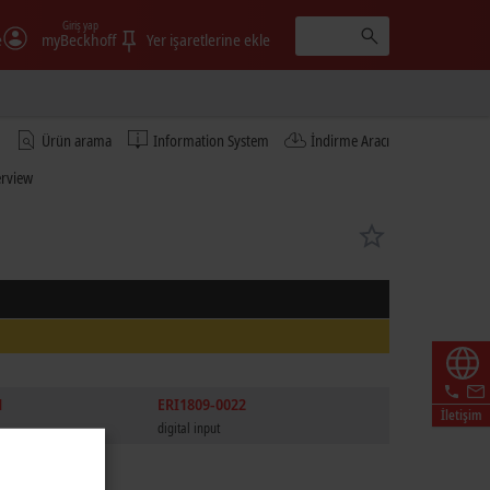
Giriş yap
e
myBeckhoff
Yer işaretlerine ekle
Ürün arama
Information System
İndirme Aracı
erview
1
ERI1809-0022
İletişim
digital input