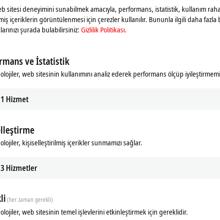
web sitesi deneyimini sunabilmek amacıyla, performans, istatistik, kullanım rahat
ilmiş içeriklerin görüntülenmesi için çerezler kullanılır. Bununla ilgili daha fazla b
larınızı şurada bulabilirsiniz:
Gizlilik Politikası.
rmans ve İstatistik
olojiler, web sitesinin kullanımını analiz ederek performans ölçüp iyileştirmemi
1
Hizmet
elleştirme
lojiler, kişiselleştirilmiş içerikler sunmamızı sağlar.
3
Hizmetler
li
(her zaman gerekli)
lojiler, web sitesinin temel işlevlerini etkinleştirmek için gereklidir.