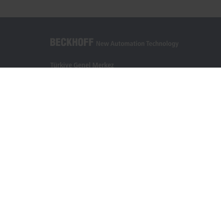
Türkiye Genel Merkez
Beckhoff Otomasyon Ltd. Şti.
Akkom 3. Blok Kelif Plaza 4. Kat
34768 Ümraniye İstanbul
+90 532 111 4 225
info@beckhoff.com.tr
İletişim Bilgileri
www.beckhoff.com/tr-tr/
Bülten
Sayfayı yazdır