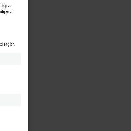
lığı ve
ilgiyi ve
zi sağlar.