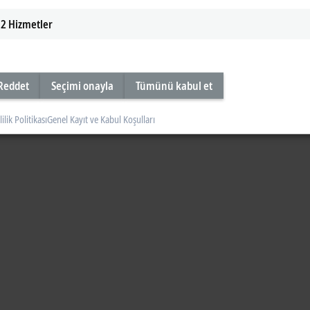
2
Hizmetler
Reddet
Seçimi onayla
Tümünü kabul et
lilik Politikası
Genel Kayıt ve Kabul Koşulları