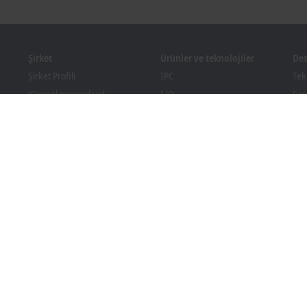
Şirket
Ürünler ve teknolojiler
Des
Şirket Profili
IPC
Tek
Küresel mevcudiyet
I/O
Ser
İş Fırsatları
Motion
Eği
Haberler
Automation
Web
Kon
PC Control magazine
MX-System
Bec
Etkinlikler ve Tarihler
Vision
İnd
İhbar Sistemi
Endüstriler
Paketleme Standartlarına
Uygunluk