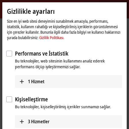
Giriş yap
Gizlilikle ayarları
myBeckhoff
Beckhoff
-
Size en iyi web sitesi deneyimini sunabilmek amacıyla, performans,
istatistik, kullanım rahatlığı ve kişiselleştirilmiş içeriklerin görüntülenmesi
New
için çerezler kullanılır. Bununla ilgili daha fazla bilgiyi ve kullanıcı haklarınızı
Automation
Ana
Ürünler
IPC
PCs
Accessories
C9900-E277
şurada bulabilirsiniz:
Gizlilik Politikası.
Technology
sayfa
®
C9900-E277 | USB 3.0 PCIe
Performans ve İstatistik
module, 2 channels
Bu teknolojiler, web sitesinin kullanımını analiz ederek
performans ölçüp iyileştirmemizi sağlar.
1
Hizmet
Kişiselleştirme
Bu teknolojiler, kişiselleştirilmiş içerikler sunmamızı sağlar.
3
Hizmetler