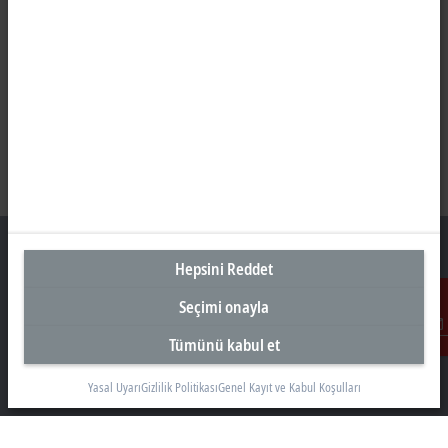
Hepsini Reddet
Seçimi onayla
Türkiye Genel Merkez
Tümünü kabul et
İletişim
Beckhoff Otomasyon Ltd. Şti.
Akkom 3. Blok Kelif Plaza 4. Kat
Yasal Uyarı
Gizlilik Politikası
Genel Kayıt ve Kabul Koşulları
34768 Ümraniye İstanbul
+90 532 111 4 225
info@beckhoff.com.tr