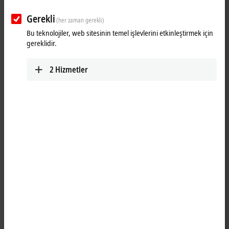
Gerekli
(her zaman gerekli)
Bu teknolojiler, web sitesinin temel işlevlerini etkinleştirmek için
gereklidir.
2
Hizmetler
1
®
The C9900-E277 PCIe
module for USB 3.0 has two ports and supports
the USB 3.0 data transfer rate of up to 5 Gbit/s, but is also compatible
®
with slower USB standards. PCIe
modules can be used in 3½-inch
®
motherboard Beckhoff PCs with a PCIe
module slot. The C9900-E277
USB module can be plugged in later. USB 3.0 devices can be
connected at a distance of up to 3 m. Connection to USB 2.0 devices is
possible with 5-m cables.
Product status: