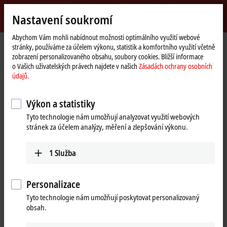
Přihlásit se
Nastavení soukromí
myBeckhoff
Beckhoff
-
Abychom Vám mohli nabídnout možnosti optimálního využití webové
stránky, používáme za účelem výkonu, statistik a komfortního využití včetně
New
zobrazení personalizovaného obsahu, soubory cookies. Bližší informace
Automation
Domovská
Společnost
Novinky
o Vašich uživatelských právech najdete v našich
Zásadách ochrany osobních
Technology
stránka
Compact drive technology – Connection of motors directly in the I/O
údajů.
system
Výkon a statistiky
Tyto technologie nám umožňují analyzovat využití webových
Kliknutím na „Rozumím a přijímám“ zobrazíme video a upravíme
stránek za účelem analýzy, měření a zlepšování výkonu.
nastavení ochrany soukromí, zatímco se načítá externí obsah
Vimeo. Seznamte se zde s našimi
Zásadách ochrany osobních
údajů.
1
Služba
Přijmout
Personalizace
Tyto technologie nám umožňují poskytovat personalizovaný
obsah.
May 9, 2022