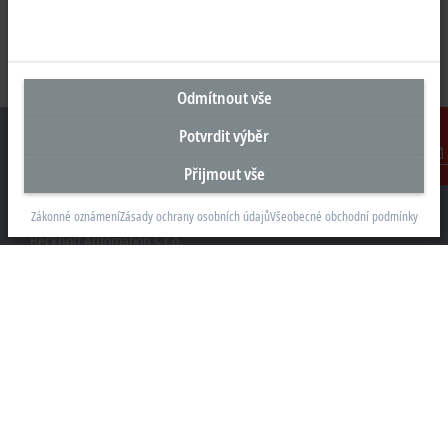
Odmítnout vše
Potvrdit výběr
Přijmout vše
Kontakt
Sídlo Česká republika
Zákonné oznámení
Zásady ochrany osobních údajů
Všeobecné obchodní podmínky
Beckhoff Automation s.r.o.
Sochorova 23
61600 Brno
+420 511 189 250
info.cz@beckhoff.com
Kontaktní informace
www.beckhoff.com/cs-cz/
Newsletter