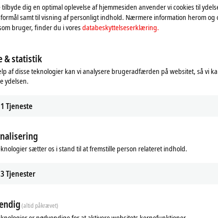
 tilbyde dig en optimal oplevelse af hjemmesiden anvender vi cookies til ydelses
oen og tilpasser indstillingen for privatsfære, hvorved ekst
formål samt til visning af personligt indhold. Nærmere information herom og
opmærksom på vores
databeskyttelseserklæring.
som bruger, finder du i vores
databeskyttelseserklæring.
Accepter
 & statistik
lp af disse teknologier kan vi analysere brugeradfærden på websitet, så vi k
e ydelsen.
1
Tjeneste
nalisering
knologier sætter os i stand til at fremstille person relateret indhold.
3
Tjenester
endig
(altid påkrævet)
eknologier er nødvendige for at aktivere websitets kernefunktioner.