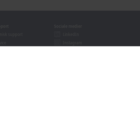
pport
Sociale medier
nisk support
LinkedIn
vice
Instagram
ser
Facebook
binars
YouTube
khoff Information System
wnloads