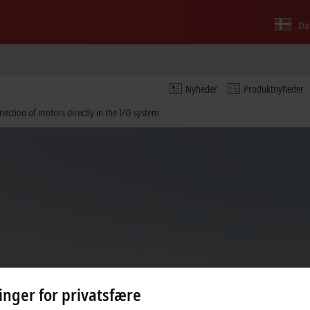
Da
Nyheder
Produktnyheder
ection of motors directly in the I/O system
linger for privatsfære