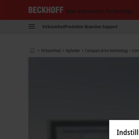
Beckhoff
-
Virksomhed
Produkter
Brancher
Support
New
Automation
Technology
Hjemmeside
Virksomhed
Nyheder
Compact drive technology – Conn
Indstil