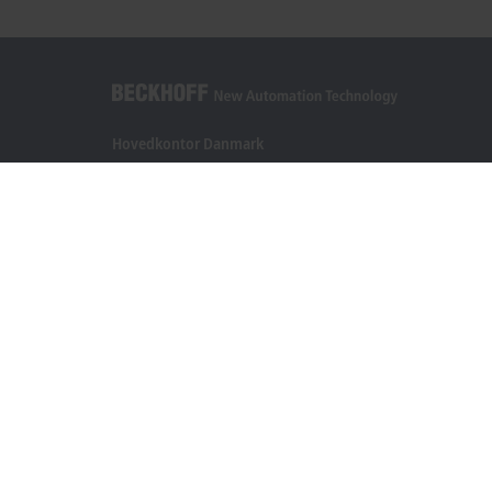
Hovedkontor Danmark
Beckhoff Automation ApS
Birkemose Allé 1
6000 Kolding
+45 43201570
info@beckhoff.dk
Kontaktoplysninger
www.beckhoff.com/da-dk/
Nyhedsbrev
Print side