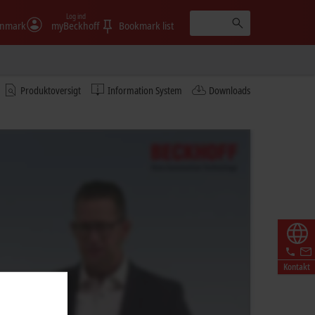
Log ind
nmark
myBeckhoff
Bookmark list
Produktoversigt
Information System
Downloads
Kontakt