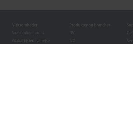
Virksomheder
Produkter og brancher
Su
Virksomhedsprofil
IPC
Tek
Global tilstedeværelse
I/O
Ser
Ledige stillinger
Motion
Kur
Nyheder
Automation
We
PC Control magasin
MX-System
Bec
Arrangementer og datoer
Vision
Do
Indberetningssystem
Brancher
Overholdelse af
emballageregler