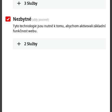
3
Služby
Nezbytné
(vždy povinné)
Tyto technologie jsou nutné k tomu, abychom aktivovali základní
funkčnost webu.
2
Služby
1
The IP5009 SSI interface module allows an SSI encoder to be
connected directly. The encoder is powered via the SSI interface. The
interface circuit generates a pulse for reading the encoder and makes
the incoming data stream available to the controller as a data word in
the process image. The module can optionally provide the data as
binary numbers or as a binary gray code. Various operating modes,