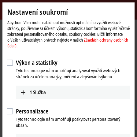
Přihlásit se
Nastavení soukromí
myBeckhoff
Beckhoff
-
Abychom Vám mohli nabídnout možnosti optimálního využití webové
stránky, používáme za účelem výkonu, statistik a komfortního využití včetně
New
zobrazení personalizovaného obsahu, soubory cookies. Bližší informace
Automation
Domovská
Výrobky
I/O
Fieldbus Box and IO-Link box
Compact Box
o Vašich uživatelských právech najdete v našich
Zásadách ochrany osobních
Technology
stránka
IP5xxx-Bxxx | Position measurement
IP5009-Bxxx
údajů.
IP5009-Bxxx | Fieldbus Box, 1-
Výkon a statistiky
channel encoder interface, SSI,
Tyto technologie nám umožňují analyzovat využití webových
M23
stránek za účelem analýzy, měření a zlepšování výkonu.
1
Služba
Personalizace
Tyto technologie nám umožňují poskytovat personalizovaný
obsah.