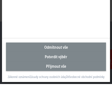
Sídlo Česká republika
Odmítnout vše
Beckhoff Automation s.r.o.
Potvrdit výběr
Sochorova 23
61600 Brno
Přijmout vše
Kontakt
+420 511 189 250
Zákonné oznámení
Zásady ochrany osobních údajů
Všeobecné obchodní podmínky
info.cz@beckhoff.com
Kontaktní informace
www.beckhoff.com/cs-cz/
Newsletter
Vytisknout stránku