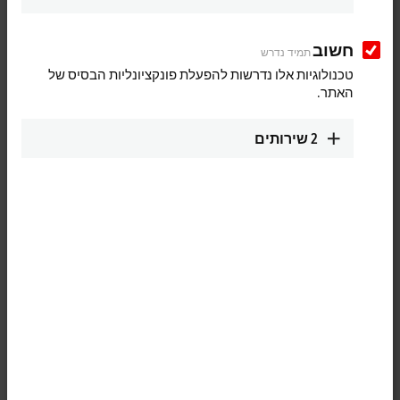
חשוב
תמיד נדרש
טכנולוגיות אלו נדרשות להפעלת פונקציונליות הבסיס של
האתר.
2
שירותים
1
The IP5009 SSI interface module allows an SSI encoder to be
connected directly. The encoder is powered via the SSI interface. The
interface circuit generates a pulse for reading the encoder and makes
the incoming data stream available to the controller as a data word in
the process image. The module can optionally provide the data as
binary numbers or as a binary gray code. Various operating modes,