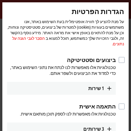
התחברות
הגדרות הפרטיות
myBeckhoff
Beckhoff
-
על מנת להציע לך חוויה אופטימלית בעת השימוש באתר, אנו
משתמשים בעוגיות (cookies) למטרות של ביצועים, סטטיסטיקה ונוחות,
New
וכן על מנת להתאים באופן אישי את מראה האתר. מידע נוסף בהקשר
Automation
דף
Compact Box
Fieldbus Box and IO-Link box
I/O
מוצרים
זה, ולגבי הזכויות שלך כמשתמש, תוכל למצוא ב
הסבר לגבי הגנה על
Technology
הבית
IP5xxx-Bxxx | Position measurement
IP5009-Bxxx
נתונים.
IP5009-Bxxx | Fieldbus Box, 1-
ביצועים וסטטיטיקה
channel encoder interface, SSI,
טכנולוגיות אלו מאפשרות לנו לנתח את נתוני השימוש באתר,
M23
כדי למדוד את הביצועים ולשפר אותם.
1
שירות
התאמה אישית
טכנולגיות אלו מאפשרות לנו לספק תוכן מותאם אישית.
3
שירותים