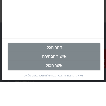
מטה ישראל
דחה הכל
Beckhoff Automation Ltd.
אישור הבחירה
Rimon 11
(Pob 1085, Airport city 7010000)
אשר הכול
צור קשר
Modi’in Region Industrial Zone 7019900
מי אנחנו
הבהרה לגבי הגנה על נתונים
תנאים כלליים
+972 3 7764445
+972 3 7764443
info@beckhoff.co.il
פרטי קשר
www.beckhoff.com/he-il/