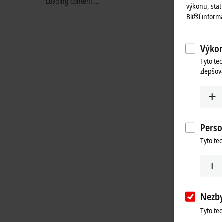
Loading content ...
výkonu, stat
Bližší infor
Výkon
Tyto te
zlepšov
Perso
Tyto te
Nezb
Tyto te