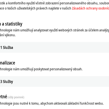
istik a komfortního využití včetně zobrazení personalizovaného obsahu, soubor
mace o Vašich uživatelských právech najdete v našich
Zásadách ochrany osobníc
 a statistiky
chnologie nám umožňují analyzovat využití webových stránek za účelem analýz
ání výkonu.
1
Služba
nalizace
chnologie nám umožňují poskytovat personalizovaný obsah.
3
Služby
ytné
(vždy povinné)
chnologie jsou nutné k tomu, abychom aktivovali základní funkčnost webu.