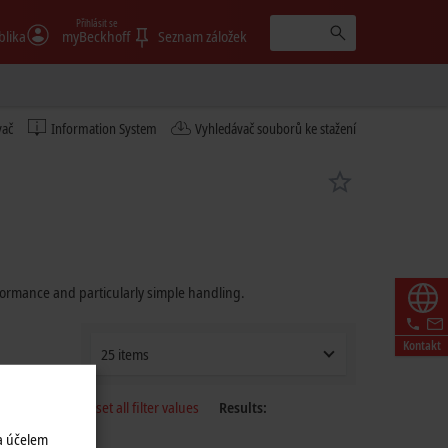
Přihlásit se
blika
myBeckhoff
Seznam záložek
vač
Information System
Vyhledávač souborů ke stažení
rformance and particularly simple handling.
Kontakt
25 items
Reset all filter values
Results:
a účelem