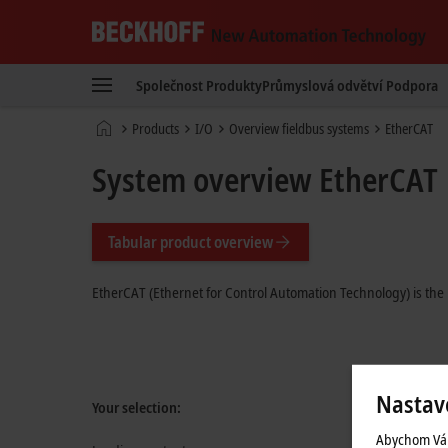
Beckhoff
-
Společnost
Produkty
Průmyslová odvětví
Podpora
New
Automation
Domovská
Products
I/O
Overview fieldbus systems
EtherCAT
Technology
stránka
System overview EtherCAT
Tabular product overview
EtherCAT (Ethernet for Control Automation Technology) is the 
Nastav
Your selection:
Abychom Vám