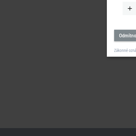
Odmítno
Zákonné ozn