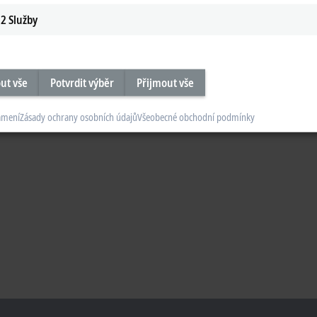
2
Služby
ut vše
Potvrdit výběr
Přijmout vše
ámení
Zásady ochrany osobních údajů
Všeobecné obchodní podmínky