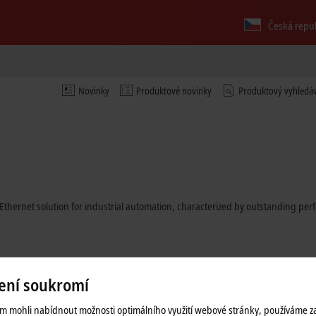
Česká repu
Novinky
Produktové novinky
Produktový vyhledá
Ethernet solution for industrial automation, characterized by outstanding pe
ení soukromí
 mohli nabídnout možnosti optimálního využití webové stránky, používáme z