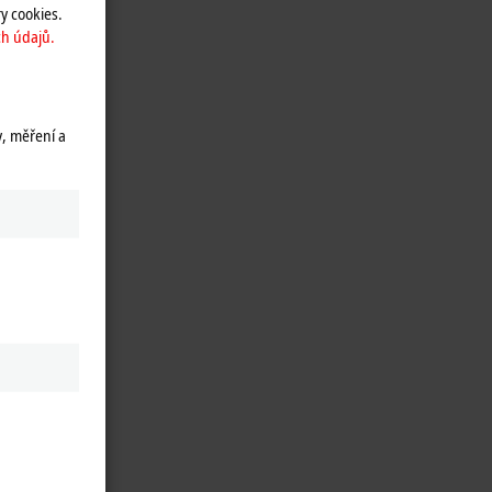
y cookies.
h údajů.
y, měření a