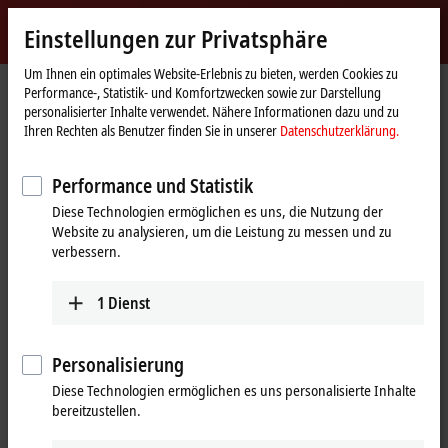
Jetzt anmelden
Einstellungen zur Privatsphäre
myBeckhoff
Beckhoff
-
Um Ihnen ein optimales Website-Erlebnis zu bieten, werden Cookies zu
Performance-, Statistik- und Komfortzwecken sowie zur Darstellung
New
personalisierter Inhalte verwendet. Nähere Informationen dazu und zu
Automation
Startseite
Produkte
I/O
Übersicht Feldbussysteme
EtherCAT
Ihren Rechten als Benutzer finden Sie in unserer
Datenschutzerklärung.
Technology
Systemübersicht EtherCAT
Performance und Statistik
Diese Technologien ermöglichen es uns, die Nutzung der
Tabellarische Produktübersicht
Website zu analysieren, um die Leistung zu messen und zu
verbessern.
EtherCAT
(Ethernet for Control Automation Technology) ist die
Ethernet-Lösung für die Industrieautomatisierung, die sich durch
1
Dienst
überragende Performance und besonders einfache Handhabung
auszeichnet.
Personalisierung
Diese Technologien ermöglichen es uns personalisierte Inhalte
25 Einträge
bereitzustellen.