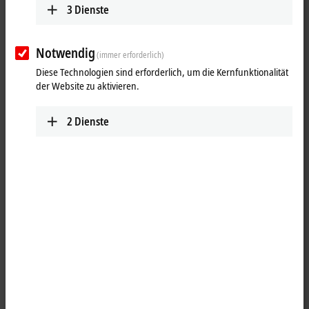
Alle Filter zurücksetzen
3
Dienste
Ergebnisse:
Ihre Auswahl:
Notwendig
(immer erforderlich)
Diese Technologien sind erforderlich, um die Kernfunktionalität
Inhalte werden geladen ...
der Website zu aktivieren.
2
Dienste