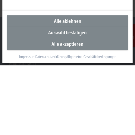
Alle ablehnen
Auswahl bestätigen
Alle akzeptieren
Kontakt
Unternehmenszentrale Österreich
Beckhoff Automation GmbH
Impressum
Datenschutzerklärung
Allgemeine Geschäftsbedingungen
Hauptstraße 11
6706 Bürs
+43 5552 68813-0
info@beckhoff.at
Kontaktinformationen
www.beckhoff.com/de-at/
Newsletter
Seite drucken