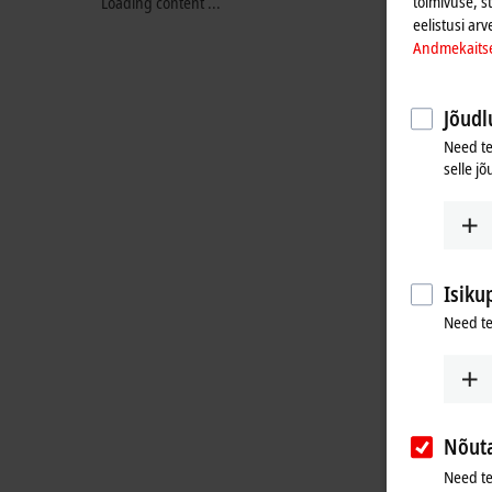
toimivuse, s
Loading content ...
eelistusi arv
Andmekaits
Jõudlu
Need te
selle jõ
Isiku
Need te
Nõut
Need te