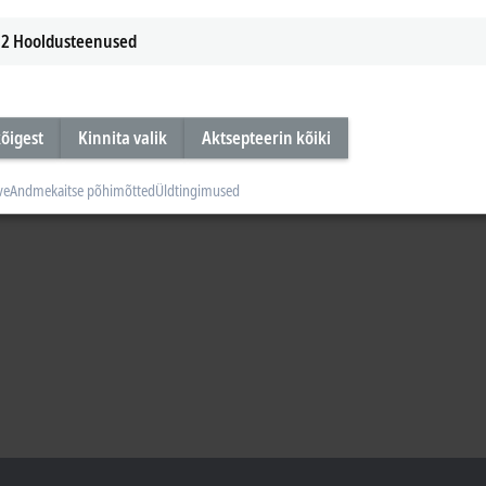
2
Hooldusteenused
õigest
Kinnita valik
Aktsepteerin kõiki
ve
Andmekaitse põhimõtted
Üldtingimused