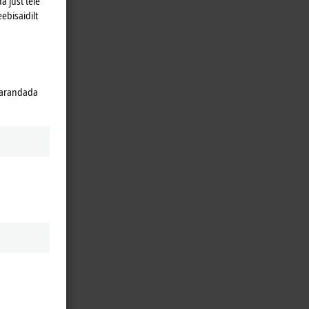
a just teie
eebisaidilt
 parandada