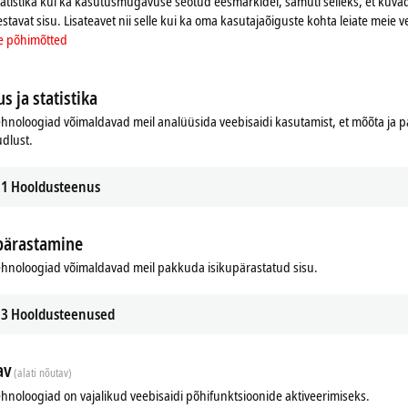
tatistika kui ka kasutusmugavuse seotud eesmärkidel, samuti selleks, et kuvad
estavat sisu. Lisateavet nii selle kui ka oma kasutajaõiguste kohta leiate meie v
e põhimõtted
s ja statistika
hnoloogiad võimaldavad meil analüüsida veebisaidi kasutamist, et mõõta ja
udlust.
1
Hooldusteenus
pärastamine
hnoloogiad võimaldavad meil pakkuda isikupärastatud sisu.
3
Hooldusteenused
av
(alati nõutav)
hnoloogiad on vajalikud veebisaidi põhifunktsioonide aktiveerimiseks.