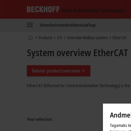
Beckhoff
-
Ettevõte
Tooted
Valdkonnad
Tugi
New
Automation
Avaleht
Products
I/O
Overview fieldbus systems
EtherCAT
Technology
System overview EtherCAT
Tabular product overview
EtherCAT (Ethernet for Control Automation Technology) is the 
Andmek
Your selection:
Tagamaks tei