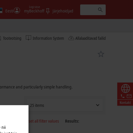
Logi sisse
Eesti
myBeckhoff
Järjehoidjad
Tooteotsing
Information System
Allalaaditavad failid
rformance and particularly simple handling.
Kontakt
25 items
Reset all filter values
Results:
 nii