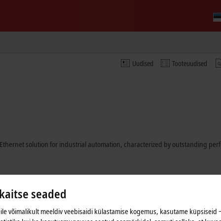
Uudised
Tooteuudised
Ethernet solution for industrial automation, characterized by outstanding pe
aitse seaded
le võimalikult meeldiv veebisaidi külastamise kogemus, kasutame küpsiseid ‒