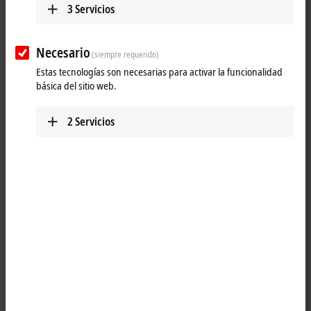
contacto con nuestros expertos.
3
Servicios
Rellene el siguiente formulario para crear una nueva cuenta de
usuario.
Necesario
(siempre requerido)
Tras introducir sus datos, recibirá un correo electrónico para activar la
Estas tecnologías son necesarias para activar la funcionalidad
cuenta.
básica del sitio web.
2
Servicios
(
*
)
campos obligatorios
Datos personales
Tratamiento
Título
Nombre
*
Apellido
*