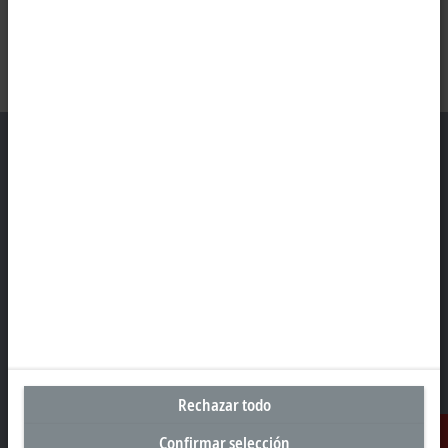
Sede central España
Beckhoff Automation SA
Edificio Sant Cugat I
Av. Alcalde Barnils 64-68, ed. D 4ª planta
08174 Sant Cugat
+34 935 844 997
info@beckhoff.es
Información del contacto
Rechazar todo
www.beckhoff.com/es-es/
Confirmar selección