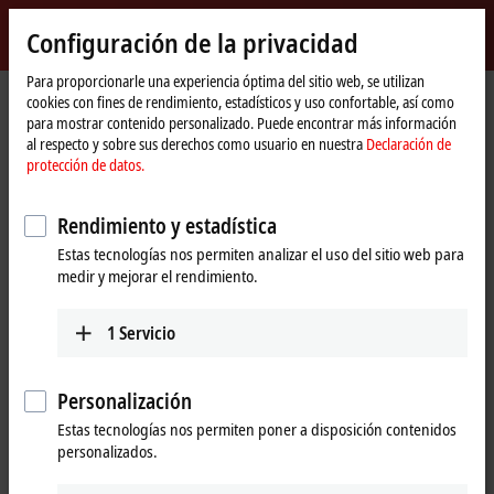
Inicio de sesión
Configuración de la privacidad
myBeckhoff
Beckhoff
-
Para proporcionarle una experiencia óptima del sitio web, se utilizan
Página
myBeckhoff – Registration
cookies con fines de rendimiento, estadísticos y uso confortable, así como
New
de
para mostrar contenido personalizado. Puede encontrar más información
Automation
inicio
Crear una nueva cuenta de usuario
al respecto y sobre sus derechos como usuario en nuestra
Declaración de
Technology
protección de datos.
Descargue archivos de software y acceda a su historial de
descargas personal.
Rendimiento y estadística
Solicite boletines de noticias y soportes informativos de forma
Estas tecnologías nos permiten analizar el uso del sitio web para
sencilla y fácil.
medir y mejorar el rendimiento.
Acceda a eventos exclusivos para usuarios de myBeckhoff.
Solicite certificados de calibración para terminales EtherCAT
1
Servicio
analógicos con total facilidad.
Descargue los archivos de calibración XPlanar para sus
desplazadores utilizando el Número de Trazabilidad Beckhoff
Personalización
(BTN).
Estas tecnologías nos permiten poner a disposición contenidos
Establezca como favoritos los sitios web que visite más a menudo
personalizados.
para poder acceder a ellos con solo unos clics.
Utilice formularios previamente rellenados para ponerse en