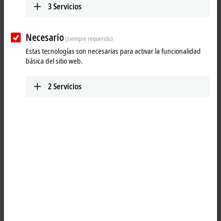
3
Servicios
Necesario
(siempre requerido)
Estas tecnologías son necesarias para activar la funcionalidad
básica del sitio web.
2
Servicios
1
2
The
EtherCAT G
branch controllers enable transparent conversion of
transmission rates of EtherCAT G and
EtherCAT
. The CU1411 has two
marked ports for integration into an EtherCAT G network. An EtherCAT
and/or EtherCAT G segment can be coupled via a further branch port.
Product status: