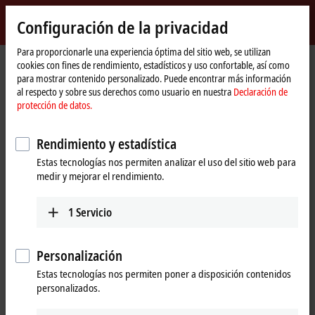
Inicio de sesión
Configuración de la privacidad
myBeckhoff
Beckhoff
-
Para proporcionarle una experiencia óptima del sitio web, se utilizan
cookies con fines de rendimiento, estadísticos y uso confortable, así como
New
para mostrar contenido personalizado. Puede encontrar más información
Automation
Página
Productos
I/O
Infrastructure components
al respecto y sobre sus derechos como usuario en nuestra
Declaración de
Technology
de
EtherCAT-Komponenten
CU1411
protección de datos.
inicio
CU1411 | Infrastructure, 1-port
Rendimiento y estadística
branch controller, EtherCAT G, 24
Estas tecnologías nos permiten analizar el uso del sitio web para
V DC, RJ45
medir y mejorar el rendimiento.
1
Servicio
Personalización
Estas tecnologías nos permiten poner a disposición contenidos
personalizados.