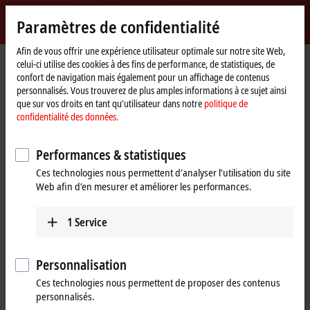
Identifiez-vous
Paramètres de confidentialité
myBeckhoff
Beckhoff
-
Afin de vous offrir une expérience utilisateur optimale sur notre site Web,
celui-ci utilise des cookies à des fins de performance, de statistiques, de
New
confort de navigation mais également pour un affichage de contenus
Automation
Page
Entreprise
Nouveautés
personnalisés. Vous trouverez de plus amples informations à ce sujet ainsi
Technology
d'accueil
Compact drive technology in a robust metal housing
que sur vos droits en tant qu’utilisateur dans notre
politique de
confidentialité des données.
Si vous cliquez sur « Accepter », nous affichons la vidéo et
Performances & statistiques
adaptons les paramètres de confidentialité tout en chargeant des
Ces technologies nous permettent d’analyser l’utilisation du site
contenus tiers à partir de Vimeo. Veuillez vous référer ici à notre
Web afin d’en mesurer et améliorer les performances.
politique de confidentialité des données.
1
Service
Accepter
Personnalisation
Ces technologies nous permettent de proposer des contenus
Mar 30, 2021
personnalisés.