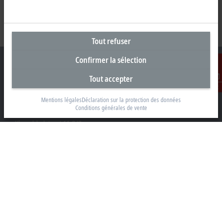
Tout refuser
Confirmer la sélection
Tout accepter
Contact
Siège social Belgique
Mentions légales
Déclaration sur la protection des données
Conditions générales de vente
Beckhoff Automation BV
Klaverbladstraat 11.2/2
3560 Lummen
+32 13 2522-00
info@beckhoff.be
Coordonnées détaillées
www.beckhoff.com/fr-be/
Newsletter
Imprimer la page