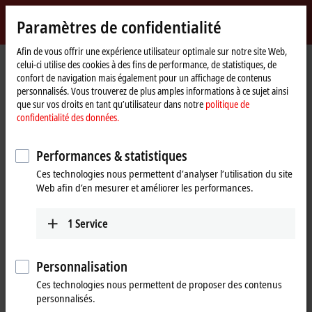
Identifiez-vous
Paramètres de confidentialité
myBeckhoff
Beckhoff
-
Afin de vous offrir une expérience utilisateur optimale sur notre site Web,
celui-ci utilise des cookies à des fins de performance, de statistiques, de
New
confort de navigation mais également pour un affichage de contenus
Automation
Page
Entreprise
Nouveautés
TwinCAT 3 Motion Designer
personnalisés. Vous trouverez de plus amples informations à ce sujet ainsi
Technology
d'accueil
que sur vos droits en tant qu’utilisateur dans notre
politique de
confidentialité des données.
Si vous cliquez sur « Accepter », nous affichons la vidéo et
adaptons les paramètres de confidentialité tout en chargeant des
Performances & statistiques
contenus tiers à partir de Vimeo. Veuillez vous référer ici à notre
Ces technologies nous permettent d’analyser l’utilisation du site
politique de confidentialité des données.
Web afin d’en mesurer et améliorer les performances.
Accepter
1
Service
Personnalisation
Jan 12, 2018
Ces technologies nous permettent de proposer des contenus
TwinCAT 3 Motion Designer
personnalisés.