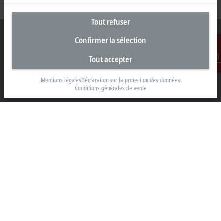
Tout refuser
Confirmer la sélection
Tout accepter
Siège social Belgique
Contact
Mentions légales
Déclaration sur la protection des données
Beckhoff Automation BV
Conditions générales de vente
Klaverbladstraat 11.2/2
3560 Lummen
+32 13 2522-00
info@beckhoff.be
Coordonnées détaillées
www.beckhoff.com/fr-be/
Newsletter
Imprimer la page
Entreprise