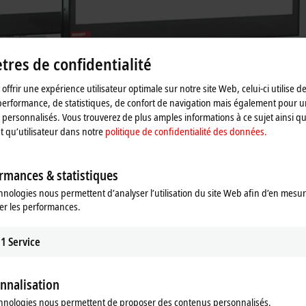
res de confidentialité
offrir une expérience utilisateur optimale sur notre site Web, celui-ci utilise d
performance, de statistiques, de confort de navigation mais également pour u
personnalisés. Vous trouverez de plus amples informations à ce sujet ainsi qu
nt qu’utilisateur dans notre
politique de confidentialité des données.
rmances & statistiques
hnologies nous permettent d’analyser l’utilisation du site Web afin d’en mesur
er les performances.
honored with iF Design Award
1
Service
asily integrated into both new and existing control environments, and can
 vision and automation technology is eliminated through system integratio
well as high scalability and long-term availability.
nnalisation
hnologies nous permettent de proposer des contenus personnalisés.