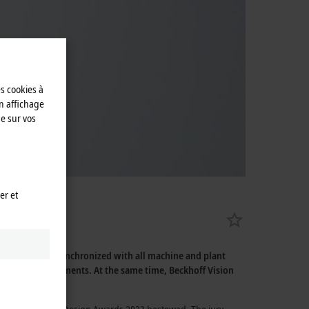
es cookies à
n affichage
e sur vos
er et
 be optimally synchronized with all machine and plant
n in all environments. At the same time, Beckhoff Vision