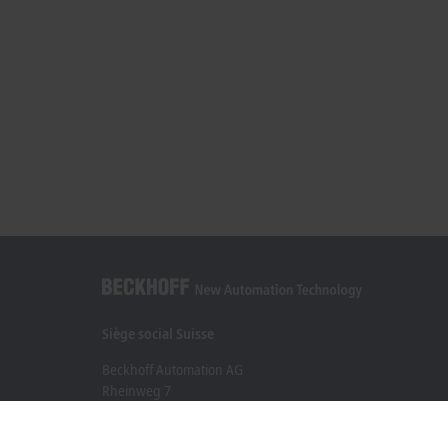
Siège social Suisse
Beckhoff Automation AG
Rheinweg 7
8200 Schaffhouse
+41 52 633 40 40