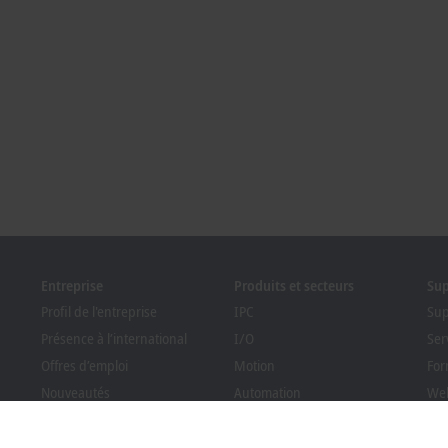
Entreprise
Produits et secteurs
Su
Profil de l'entreprise
IPC
Sup
Présence à l’international
I/O
Ser
Offres d’emploi
Motion
For
Nouveautés
Automation
Web
PC Control magazine
MX-System
Pro
Evénements et dates
Vision
Bec