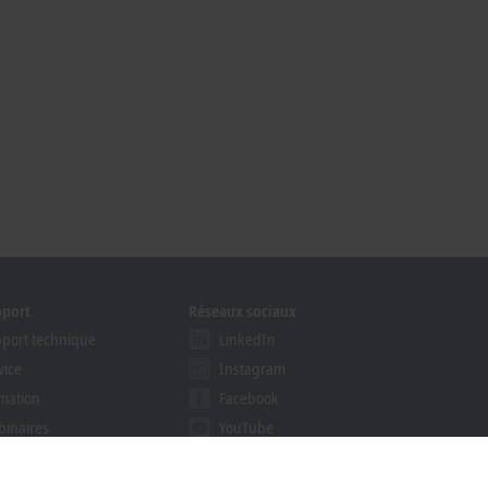
pport
Réseaux sociaux
port technique
LinkedIn
vice
Instagram
mation
Facebook
inaires
YouTube
gramme Solution Provider
khoff Information System