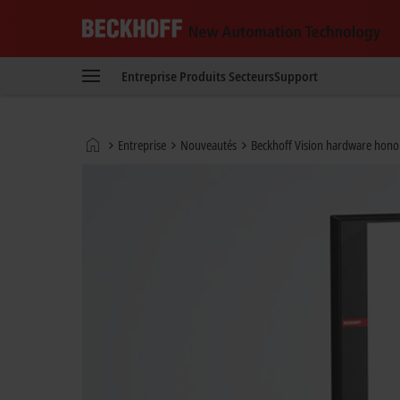
Beckhoff
-
Entreprise
Produits
Secteurs
Support
New
Automation
Technology
Page
Entreprise
Nouveautés
Beckhoff Vision hardware hono
d'accueil