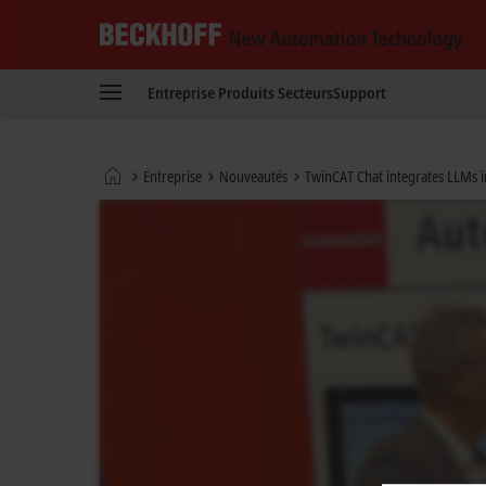
Beckhoff
-
Entreprise
Produits
Secteurs
Support
New
Automation
Technology
Page
Entreprise
Nouveautés
TwinCAT Chat integrates LLMs 
d'accueil