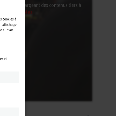
ité tout en chargeant des contenus tiers à
ité des données.
es cookies à
n affichage
e sur vos
er et