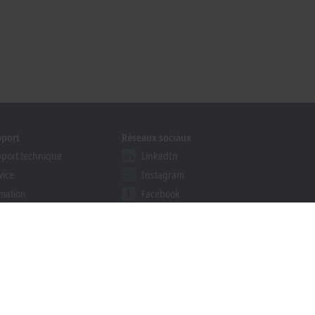
pport
Réseaux sociaux
port technique
LinkedIn
vice
Instagram
mation
Facebook
inaires
YouTube
gramme Solution Provider
khoff Information System
hercher un
échargement