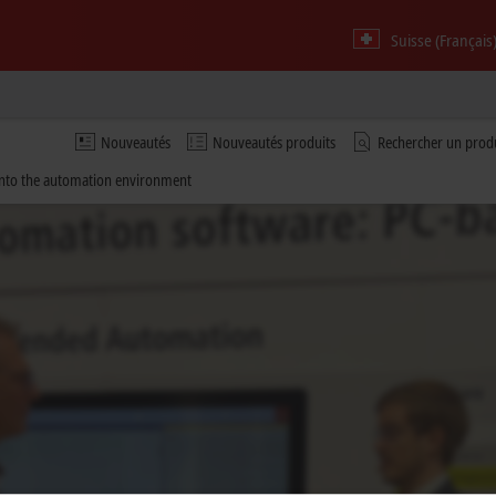
Suisse (Français
Nouveautés
Nouveautés produits
Rechercher un prod
into the automation environment