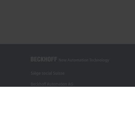
Siège social Suisse
Beckhoff Automation AG
Rheinweg 7
8200 Schaffhouse
+41 52 633 40 40
info@beckhoff.ch
Coordonnées détaillées
www.beckhoff.com/fr-ch/