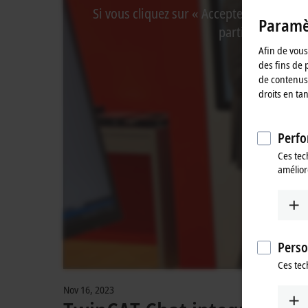
Si vous cliquez sur « Accepter », nous af
Paramèt
partir de Vimeo. 
Afin de vous 
des fins de 
de contenus 
droits en ta
Perfo
Ces tec
amélior
Perso
Ces tec
Nov 16, 2023