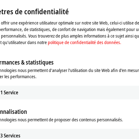
fichons la vidéo et adaptons les paramètres de confidential
res de confidentialité
Veuillez vous référer ici à notre
politique de confidential
offrir une expérience utilisateur optimale sur notre site Web, celui-ci utilise d
performance, de statistiques, de confort de navigation mais également pour u
Accepter
personnalisés. Vous trouverez de plus amples informations à ce sujet ainsi qu
nt qu’utilisateur dans notre
politique de confidentialité des données.
rmances & statistiques
hnologies nous permettent d’analyser l’utilisation du site Web afin d’en mesur
er les performances.
1
Service
nnalisation
hnologies nous permettent de proposer des contenus personnalisés.
3
Services