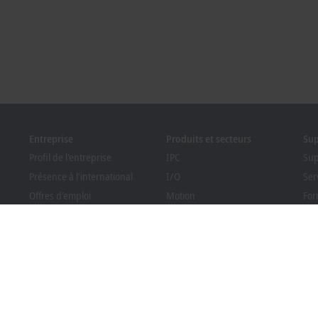
Entreprise
Produits et secteurs
Su
Profil de l'entreprise
IPC
Sup
Présence à l’international
I/O
Ser
Offres d’emploi
Motion
For
Nouveautés
Automation
Web
PC Control magazine
MX-System
Pro
Evénements et dates
Vision
Bec
Système de signalement
Secteurs
Rec
tél
Conformité des emballages