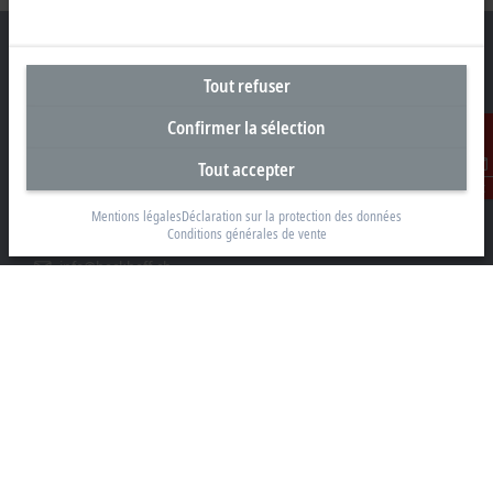
Tout refuser
Siège social Suisse
Confirmer la sélection
Beckhoff Automation AG
Tout accepter
Rheinweg 7
Contact
8200 Schaffhouse
Mentions légales
Déclaration sur la protection des données
Conditions générales de vente
+41 52 633 40 40
info@beckhoff.ch
Coordonnées détaillées
www.beckhoff.com/fr-ch/
Newsletter
Imprimer la page
Entreprise
Produits et secteurs