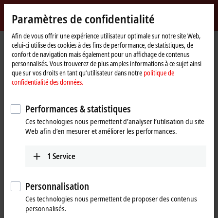
Identifiez-vous
Paramètres de confidentialité
myBeckhoff
Beckhoff
-
Afin de vous offrir une expérience utilisateur optimale sur notre site Web,
celui-ci utilise des cookies à des fins de performance, de statistiques, de
New
confort de navigation mais également pour un affichage de contenus
Automation
Page
Produits
I/O
EtherCAT Terminals
EL/ED3xxx | Analog input
personnalisés. Vous trouverez de plus amples informations à ce sujet ainsi
Technology
d'accueil
EL3632
que sur vos droits en tant qu’utilisateur dans notre
politique de
confidentialité des données.
EL3632 | EtherCAT Terminal, 2-
channel analog input,
Performances & statistiques
IEPE/accelerometer, 16 bit,
Ces technologies nous permettent d’analyser l’utilisation du site
Web afin d’en mesurer et améliorer les performances.
50 ksps
1
Service
Personnalisation
Ces technologies nous permettent de proposer des contenus
personnalisés.