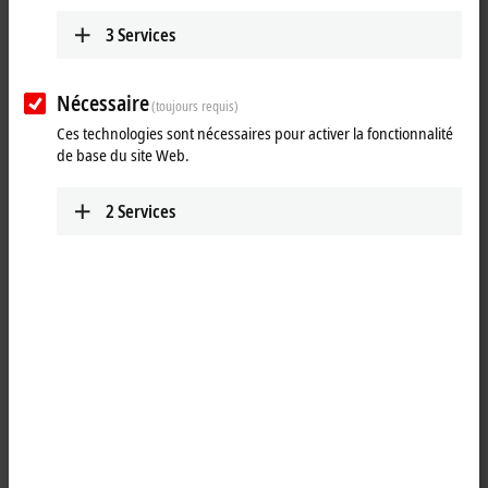
3
Services
Nécessaire
(toujours requis)
Ces technologies sont nécessaires pour activer la fonctionnalité
de base du site Web.
2
Services
1
6
Accelerometers with IEPE interface can be directly connected to the
EL3632
EtherCAT
Terminal. The measuring signals are analyzed on the
PC via the
TwinCAT
library. This enables all benefits of the PC platform,
such as performance and flexibility, to be fully utilized. Alternatively,
custom software can be used for the analysis. The terminal can be