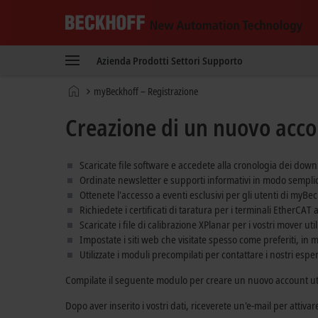
Beckhoff
-
Azienda
Prodotti
Settori
Supporto
New
Automation
Pagina
myBeckhoff – Registrazione
Technology
iniziale
Creazione di un nuovo acco
Scaricate file software e accedete alla cronologia dei down
Ordinate newsletter e supporti informativi in modo semplic
Ottenete l'accesso a eventi esclusivi per gli utenti di myBec
Richiedete i certificati di taratura per i terminali EtherCAT
Scaricate i file di calibrazione XPlanar per i vostri mover ut
Impostate i siti web che visitate spesso come preferiti, in
Utilizzate i moduli precompilati per contattare i nostri esper
Compilate il seguente modulo per creare un nuovo account u
Dopo aver inserito i vostri dati, riceverete un'e-mail per attivar