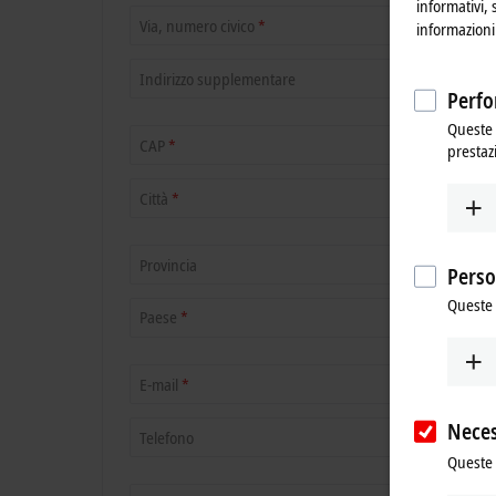
informativi, 
Via, numero civico
*
informazioni 
Indirizzo supplementare
Perfo
Queste 
CAP
*
prestaz
Città
*
Provincia
Perso
Queste 
Paese
*
E-mail
*
Neces
Telefono
Queste 