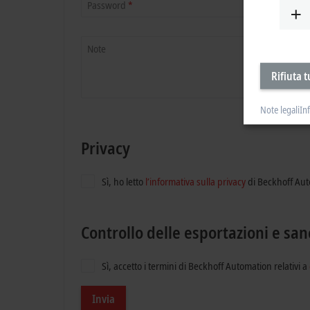
Password
*
Note
Rifiuta t
Note legali
In
Privacy
Sì, ho letto
l’informativa sulla privacy
di Beckhoff Au
Controllo delle esportazioni e sa
Sì, accetto i termini di Beckhoff Automation relativi a
Invia