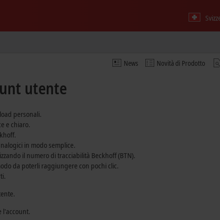
Svizz
News
Novità di Prodotto
unt utente
load personali.
e e chiaro.
khoff.
 analogici in modo semplice.
ilizzando il numero di tracciabilità Beckhoff (BTN).
 modo da poterli raggiungere con pochi clic.
ti.
tente.
e l'account.