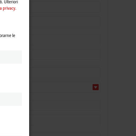
i. Ulteriori
a privacy.
orarne le