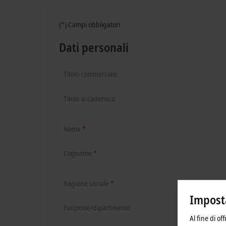
(
*
)
Campi obbligatori
Dati personali
Titolo commerciale
Titolo accademico
Nome
*
Cognome
*
Ragione sociale
*
Imposta
Funzione/dipartimento
Al fine di of