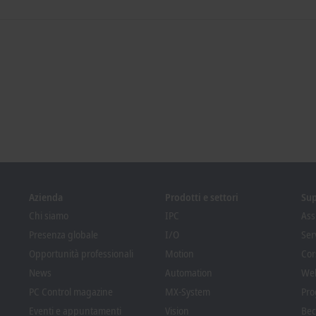
Azienda
Prodotti e settori
Su
Chi siamo
IPC
Ass
Presenza globale
I/O
Ser
Opportunità professionali
Motion
Cor
News
Automation
We
PC Control magazine
MX-System
Pro
Eventi e appuntamenti
Vision
Bec