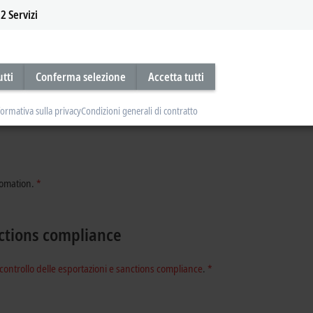
2
Servizi
utti
Conferma selezione
Accetta tutti
formativa sulla privacy
Condizioni generali di contratto
tomation.
*
nctions compliance
controllo delle esportazioni e sanctions compliance
.
*