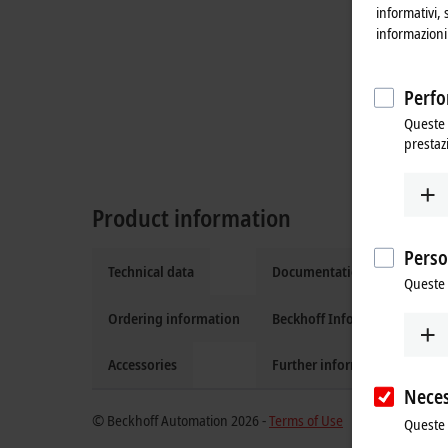
informativi, 
informazioni 
Perfo
Queste 
prestaz
Product information
Perso
Technical data
Documentation and downlo
Queste 
Ordering information
Beckhoff Information Syste
Accessories
Further information
Neces
© Beckhoff Automation 2026 -
Terms of Use
Queste 