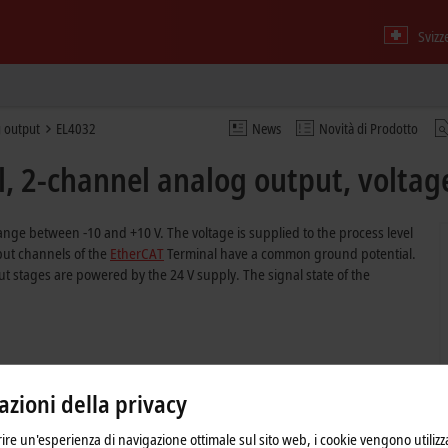
Svizz
 output
EL4032
News
Novità di Prodotto
 2-channel analog output, voltage,
nge between -10 and +10 V. The voltage is supplied to the process level
utput channels of the
EtherCAT
Terminal have a common ground potential.
 stages are powered by the 24 V supply. The signal state of the
zioni della privacy
frire un'esperienza di navigazione ottimale sul sito web, i cookie vengono utilizz