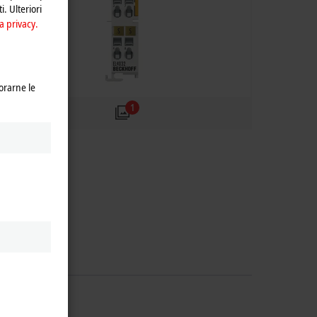
i. Ulteriori
a privacy.
orarne le
1