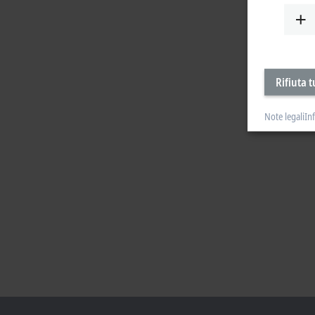
Rifiuta t
Note legali
In