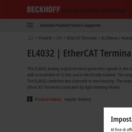
Beckhoff
-
Azienda
Prodotti
Settori
Supporto
New
Automation
Pagina
Prodotti
I/O
EtherCAT Terminals
EL/ED4xxx | Analog
Technology
iniziale
EL4032 | EtherCAT Terminal,
The EL4032 analog output terminal generates signals in the ra
with a resolution of 12 bits and is electrically isolated. The o
The EL4032 combines two channels in one housing. The output
EtherCAT Terminal is indicated by light emitting diodes.
Product status:
regular delivery
Imposta
Al fine di of