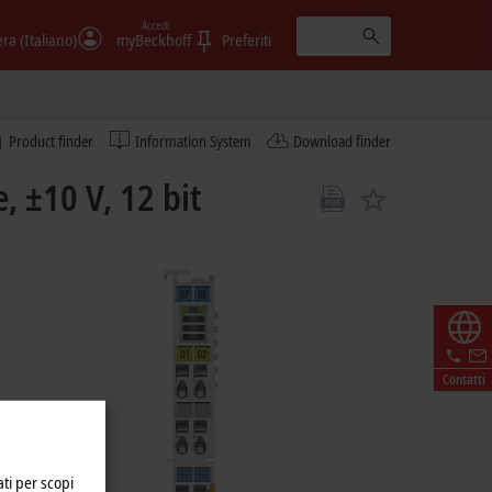
Accedi
era (Italiano)
myBeckhoff
Preferiti
Product finder
Information System
Download finder
 ±10 V, 12 bit
Contatti
ati per scopi