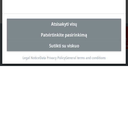
Atsisakyti visų
Patvirtinkite pasirinkimą
Sutikti su viskuo
Susisiekit
Biuras Kaune
Legal Notice
Data Privacy Policy
General terms and conditions
Beckhoff Automation OÜ
Karaliaus Mindaugo ave. 38
44307 Kaune
+370 605 42400
info@beckhoff.lt
Kontaktinė informacija
www.beckhoff.com/lt-lt/
Naujienlaiškis
Spausdinti puslapį