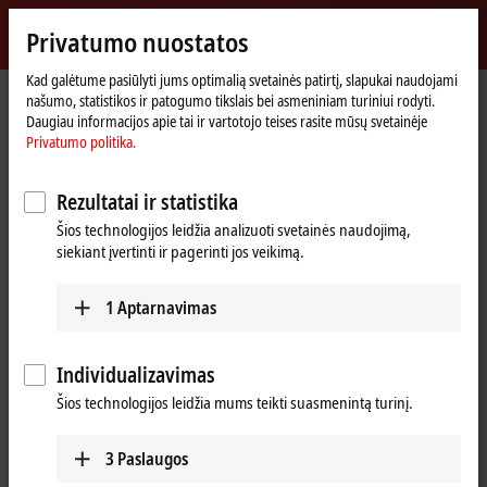
Prisijungti
Privatumo nuostatos
myBeckhoff
Beckhoff
-
Kad galėtume pasiūlyti jums optimalią svetainės patirtį, slapukai naudojami
našumo, statistikos ir patogumo tikslais bei asmeniniam turiniui rodyti.
New
Daugiau informacijos apie tai ir vartotojo teises rasite mūsų svetainėje
Automation
Pradinis
Įmonė
Naujienos
Privatumo politika.
Technology
puslapis
Tutorial: TwinCAT 3 C++ | Migration to a versioned TwinCAT C++ project
Rezultatai ir statistika
Šios technologijos leidžia analizuoti svetainės naudojimą,
Paspaudus Sutinku, rodome vaizdo įrašą ir koreguojame privatumo
siekiant įvertinti ir pagerinti jos veikimą.
nuostatas; šio proceso metu įkeliamas išorinis vaizdo įrašo turinys.
Peržiūrėkite čia mūsų
Privatumo politika.
1
Aptarnavimas
Sutikti
Individualizavimas
Šios technologijos leidžia mums teikti suasmenintą turinį.
3
Paslaugos
Mar 11, 2024