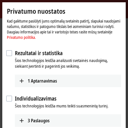
Prisijungti
Privatumo nuostatos
myBeckhoff
Beckhoff
-
Kad galėtume pasiūlyti jums optimalią svetainės patirtį, slapukai naudojami
našumo, statistikos ir patogumo tikslais bei asmeniniam turiniui rodyti.
New
Daugiau informacijos apie tai ir vartotojo teises rasite mūsų svetainėje
Automation
Pradinis
Products
I/O
Bus Terminals
KL85xx | Manual operating
Privatumo politika.
Technology
puslapis
KL8500
Rezultatai ir statistika
KL8500 | Placeholder module
Šios technologijos leidžia analizuoti svetainės naudojimą,
siekiant įvertinti ir pagerinti jos veikimą.
1
Aptarnavimas
Individualizavimas
Šios technologijos leidžia mums teikti suasmenintą turinį.
3
Paslaugos