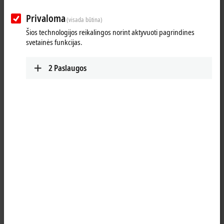
Privaloma
(visada būtina)
Šios technologijos reikalingos norint aktyvuoti pagrindines
svetainės funkcijas.
2
Paslaugos
1
The KL8500 from the manual operating module series serves as a
placeholder for other KL85xx modules and is an electrically
functionless unit. The placeholder module can be used, for example,
to avoid the necessity for further mechanical work on the control
cabinet following the installation if the number of
I/O
points should
increase. The module covers the cut-out in the control cabinet in such
a way that a functional manual operating device can be retrofitted
simply by exchanging the module.