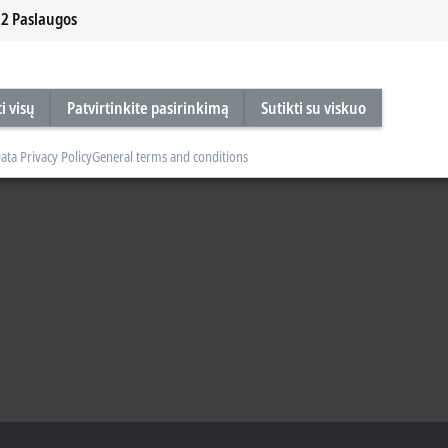
2
Paslaugos
i visų
Patvirtinkite pasirinkimą
Sutikti su viskuo
ata Privacy Policy
General terms and conditions