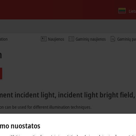
Liet
ation
Naujienos
Gaminių naujienos
Gaminių pa
n
nt incident light, incident light bright field, 
n can be used for different illumination techniques.
eflected light bright field
umo nuostatos