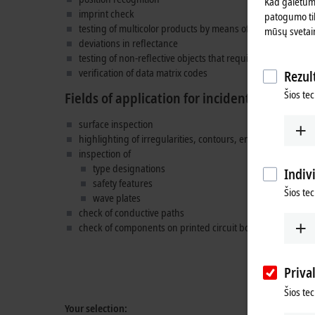
Kad galėtume
imprint check
patogumo tik
testing of multicolor products by means of OGB illuminati
mūsų svetai
deviations in reflectance
testing of non-reflective objects that require strong illumi
verification of data matrix codes
Rezult
Šios tec
Fields of application for incident light dark 
surface inspection
highlighting of irregularities, contours, engravings, edges
inspection of
type designations
Indiv
safety features
Šios te
wave plates
check of conductive paths
check of components on printed circuit boards
Priva
Šios te
Your selection: