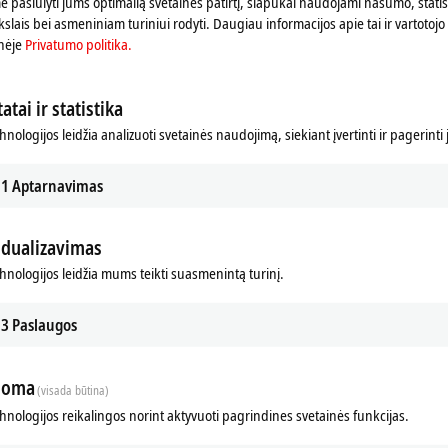
 pasiūlyti jums optimalią svetainės patirtį, slapukai naudojami našumo, statist
slais bei asmeniniam turiniui rodyti. Daugiau informacijos apie tai ir vartotojo 
on
nėje
Privatumo politika.
nation
atai ir statistika
hnologijos leidžia analizuoti svetainės naudojimą, siekiant įvertinti ir pagerinti
field
1
Aptarnavimas
 of and on objects, defects
idualizavimas
chnologijos leidžia mums teikti suasmenintą turinį.
3
Paslaugos
loma
(visada būtina)
chnologijos reikalingos norint aktyvuoti pagrindines svetainės funkcijas.