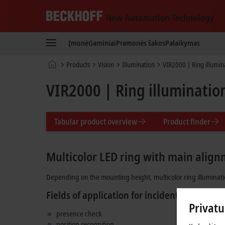
Beckhoff
-
Įmonė
Gaminiai
Pramonės šakos
Palaikymas
New
Automation
Pradinis
Products
Vision
Illumination
VIR2000 | Ring illumin
Technology
puslapis
VIR2000 | Ring illuminatio
Tabular product overview
Product finder
Multicolor LED ring with main alignme
Depending on the mounting height, multicolor ring illuminatio
Fields of application for incident light and r
Privat
presence check
position recognition