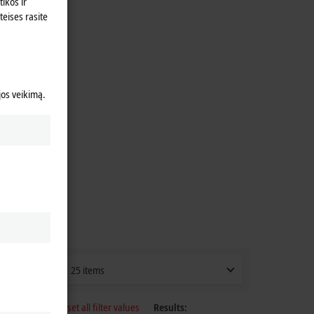
ikos ir
teises rasite
 jos veikimą.
25 items
Reset all filter values
Results: