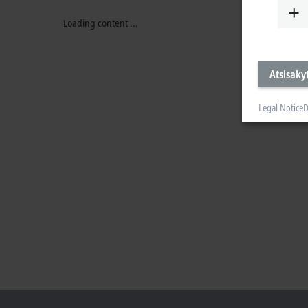
Loading content ...
Atsisakyt
Legal Notice
D