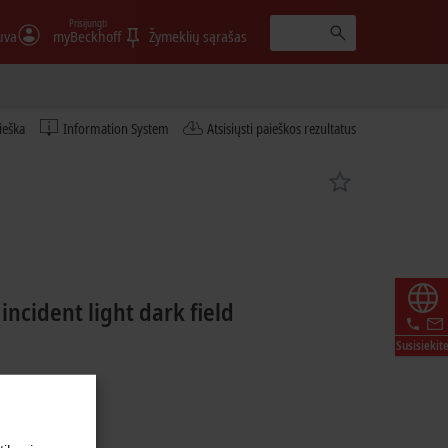
Prisijungti
uva
myBeckhoff
Žymeklių sąrašas
ieška
Information System
Atsisiųsti paieškos rezultatus
incident light dark field
Susisiekit