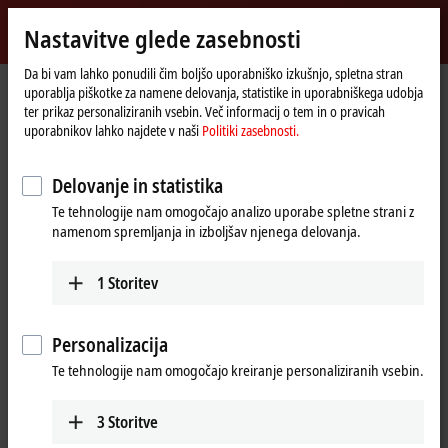
Vpiši se
Nastavitve glede zasebnosti
myBeckhoff
Beckhoff
-
Da bi vam lahko ponudili čim boljšo uporabniško izkušnjo, spletna stran
uporablja piškotke za namene delovanja, statistike in uporabniškega udobja
New
ter prikaz personaliziranih vsebin. Več informacij o tem in o pravicah
Automation
Domača
Podjetje
Novice
uporabnikov lahko najdete v naši
Politiki zasebnosti.
Technology
stran
The revolution goes on: XTS intelligent transport system. Part 1: XTS
eXtended Transport System
Delovanje in statistika
Te tehnologije nam omogočajo analizo uporabe spletne strani z
namenom spremljanja in izboljšav njenega delovanja.
S klikom na "Potrdi" se bo prikazal video posnetek in spremenile
nastavitve glede zasebnosti; naložila se bo zunanja vsebina s strani
1
Storitev
Vimeo. Prosimo, preberite si našo
Politiki zasebnosti.
Sprejmi
Personalizacija
Te tehnologije nam omogočajo kreiranje personaliziranih vsebin.
3
Storitve
Apr 12, 2021