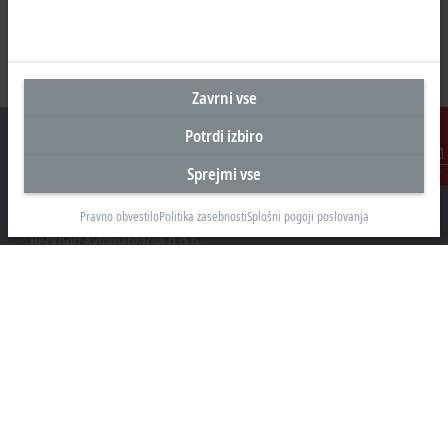
Zavrni vse
Potrdi izbiro
Sprejmi vse
Kontakt
Sedež Slovenija
Pravno obvestilo
Politika zasebnosti
Splošni pogoji poslovanja
Beckhoff Avtomatizacija d.o.o.
Zbiljska cesta 4
1215 Medvode
+386 1 36130-80
info@beckhoff.si
Kontaktni podatki
www.beckhoff.com/sl-si/
e-novice