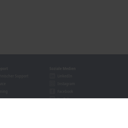
pport
Soziale Medien
hnischer Support
LinkedIn
vice
Instagram
ining
Facebook
binare
YouTube
khoff Information System
nloadfinder