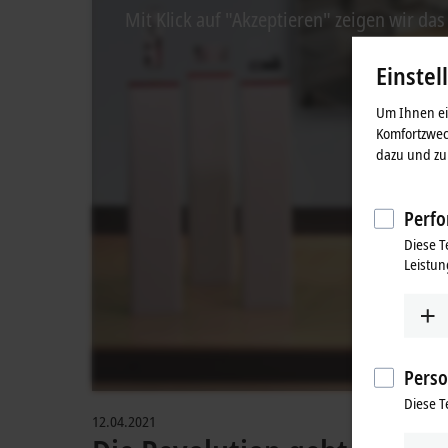
Mit Klick auf "Akzeptieren" zeigen wir da
Einstel
Um Ihnen ein
Komfortzwec
dazu und zu 
Perfo
Diese T
Leistun
Perso
Diese T
12.04.2021