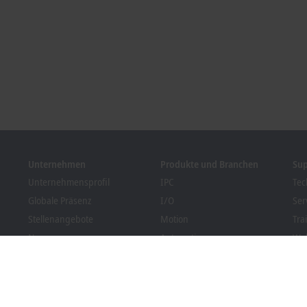
Unternehmen
Produkte und Branchen
Su
Unternehmensprofil
IPC
Tec
Globale Präsenz
I/O
Ser
Stellenangebote
Motion
Tra
News
Automation
We
Kundenmagazin PC Control
MX-System
Bec
Veranstaltungen und
Vision
Dow
Termine
Branchen