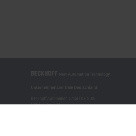
Unternehmenszentrale Deutschland
Beckhoff Automation GmbH & Co. KG
Hülshorstweg 20
33415 Verl
+49 5246 963-0
info@beckhoff.com