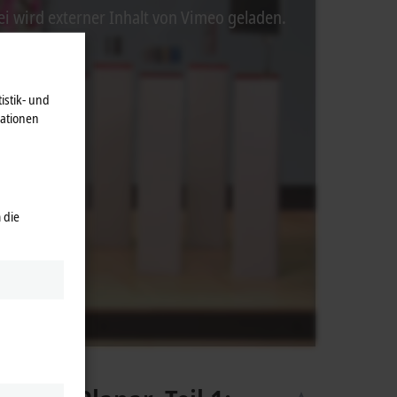
ei wird externer Inhalt von Vimeo geladen.
istik- und
mationen
 die