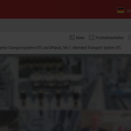
D
News
Produktneuheiten
igente Transportsysteme XTS und XPlanar, Teil 1: eXtended Transport System XTS