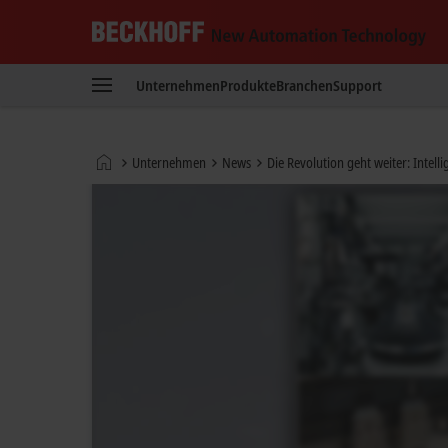
Beckhoff
-
Unternehmen
Produkte
Branchen
Support
New
Automation
Technology
Startseite
Unternehmen
News
Die Revolution geht weiter: Intell