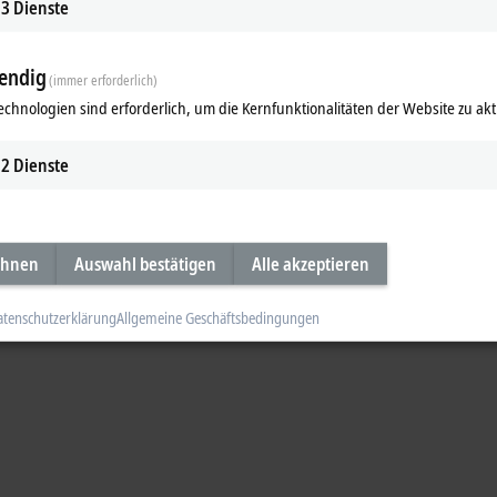
 Intelligente Transportsysteme XTS
3
Dienste
 XTS
endig
(immer erforderlich)
echnologien sind erforderlich, um die Kernfunktionalitäten der Website zu akt
gente Transportsysteme XTS und XPlanar, Teil 
2
Dienste
hnik (XTS, XPlanar)
ideo
ehnen
Auswahl bestätigen
Alle akzeptieren
atenschutzerklärung
Allgemeine Geschäftsbedingungen