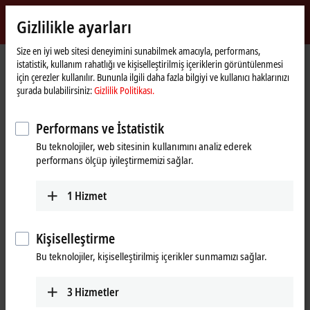
Giriş yap
Gizlilikle ayarları
myBeckhoff
Beckhoff
-
Size en iyi web sitesi deneyimini sunabilmek amacıyla, performans,
istatistik, kullanım rahatlığı ve kişiselleştirilmiş içeriklerin görüntülenmesi
New
için çerezler kullanılır. Bununla ilgili daha fazla bilgiyi ve kullanıcı haklarınızı
Automation
Ana
Şirket
Haberler
şurada bulabilirsiniz:
Gizlilik Politikası.
Technology
sayfa
XTS | The Linear Transport System from Beckhoff
Performans ve İstatistik
Bu teknolojiler, web sitesinin kullanımını analiz ederek
"Onayla" üzerine tıkladığınızda haritayı görüntüler ve gizlilik
performans ölçüp iyileştirmemizi sağlar.
ayarlarını yaparız; Google Haritalar'dan harici içerik bu işlem
sırasında yüklenir. Bu konuda bkz.
Gizlilik Politikası.
1
Hizmet
Onayla
Kişiselleştirme
Bu teknolojiler, kişiselleştirilmiş içerikler sunmamızı sağlar.
3
Hizmetler
Jan 21, 2016