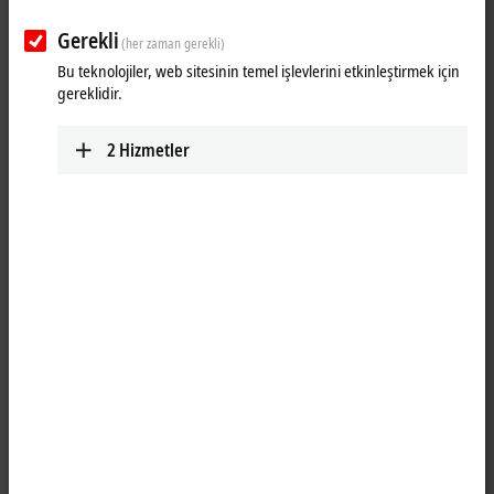
XTS | The Linear Transport System
from Beckhoff
Gerekli
(her zaman gerekli)
Bu teknolojiler, web sitesinin temel işlevlerini etkinleştirmek için
gereklidir.
XTS | The Linear Transport System from
Beckhoff
2
Hizmetler
Drive Technology - Rethought. With the XTS (eXtended Transport
System) Linear Transport System, Beckhoff presents a Drive
Technology that has not previously existed in this form -- because it
combines the advantages of two well-known drive principles in a
single system. Where the possibilities to use rotary motors had
previously ended, XTS adds the advantages of a linear system. And
where the range of use of purely linear systems has been limited so
far, XTS supplements the benefi ts of a rotary solution.