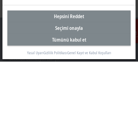
Hepsini Reddet
Seçimi onayla
Tümünü kabul et
İletişim
Türkiye Genel Merkez
Yasal Uyarı
Gizlilik Politikası
Genel Kayıt ve Kabul Koşulları
Beckhoff Otomasyon Ltd. Şti.
Akkom 3. Blok Kelif Plaza 4. Kat
34768 Ümraniye İstanbul
+90 532 111 4 225
info@beckhoff.com.tr
İletişim Bilgileri
www.beckhoff.com/tr-tr/
Bülten
Sayfayı yazdır