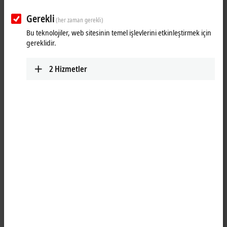
Gerekli
(her zaman gerekli)
Bu teknolojiler, web sitesinin temel işlevlerini etkinleştirmek için
gereklidir.
2
Hizmetler
1
4
The
TwinCAT
3 HMI (human-machine interface) integrates itself into
®
the well-known Visual Studio
development environment. Based on
the latest web technologies (HTML5, JavaScript), it allows the user to
develop platform-independent user interfaces that are responsive, i.e.
they automatically adapt to the screen resolution, size and orientation
at hand. With the graphical WYSIWYG (what-you-see-is-what-you-get)
editor, controls can be easily arranged via drag-and-drop and linked
with real-time variables.