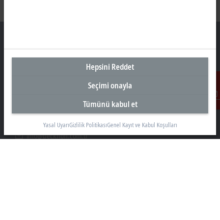
Hepsini Reddet
Türkiye Genel Merkez
Seçimi onayla
Beckhoff Otomasyon Ltd. Şti.
Akkom 3. Blok Kelif Plaza 4. Kat
Tümünü kabul et
İletişim
34768 Ümraniye İstanbul
+90 532 111 4 225
Yasal Uyarı
Gizlilik Politikası
Genel Kayıt ve Kabul Koşulları
info@beckhoff.com.tr
İletişim Bilgileri
www.beckhoff.com/tr-tr/
Bülten
Sayfayı yazdır
Şirket