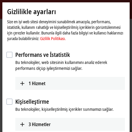
Giriş yap
Gizlilikle ayarları
myBeckhoff
Beckhoff
-
Size en iyi web sitesi deneyimini sunabilmek amacıyla, performans,
istatistik, kullanım rahatlığı ve kişiselleştirilmiş içeriklerin görüntülenmesi
New
için çerezler kullanılır. Bununla ilgili daha fazla bilgiyi ve kullanıcı haklarınızı
Automation
Ana
Ürünler
Automation
TwinCAT
şurada bulabilirsiniz:
Gizlilik Politikası.
Technology
sayfa
TExxxx | TwinCAT 3 Engineering
TE2000
Performans ve İstatistik
TE2000 | TwinCAT 3 HMI
Bu teknolojiler, web sitesinin kullanımını analiz ederek
Engineering
performans ölçüp iyileştirmemizi sağlar.
1
Hizmet
Kişiselleştirme
Bu teknolojiler, kişiselleştirilmiş içerikler sunmamızı sağlar.
3
Hizmetler