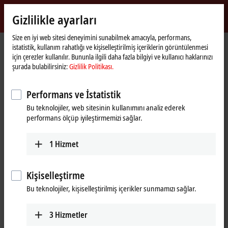
Giriş yap
Gizlilikle ayarları
myBeckhoff
Beckhoff
-
Size en iyi web sitesi deneyimini sunabilmek amacıyla, performans,
istatistik, kullanım rahatlığı ve kişiselleştirilmiş içeriklerin görüntülenmesi
New
için çerezler kullanılır. Bununla ilgili daha fazla bilgiyi ve kullanıcı haklarınızı
Automation
Ana
Ürünler
Automation
TwinCAT
şurada bulabilirsiniz:
Gizlilik Politikası.
Technology
sayfa
TFxxxx | TwinCAT 3 Functions
TF7xxx | Vision
TF7255
Performans ve İstatistik
TF7255 | TwinCAT 3 Vision Code
Bu teknolojiler, web sitesinin kullanımını analiz ederek
Quality
performans ölçüp iyileştirmemizi sağlar.
1
Hizmet
Kişiselleştirme
Bu teknolojiler, kişiselleştirilmiş içerikler sunmamızı sağlar.
3
Hizmetler