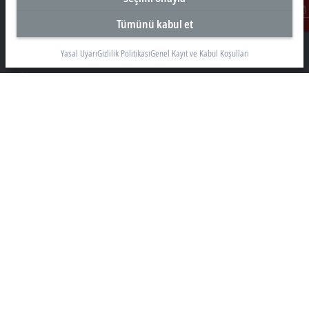
Tümünü kabul et
Beckhoff Otomasyon Ltd. Şti.
İletişim
Akkom 3. Blok Kelif Plaza 4. Kat
34768 Ümraniye İstanbul
Yasal Uyarı
Gizlilik Politikası
Genel Kayıt ve Kabul Koşulları
+90 532 111 4 225
info@beckhoff.com.tr
İletişim Bilgileri
www.beckhoff.com/tr-tr/
Bülten
Sayfayı yazdır
Şirket
Ürünler ve teknolojiler
Destek
Sosyal Medya