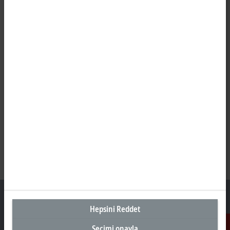
Hepsini Reddet
Seçimi onayla
Türkiye Genel Merkez