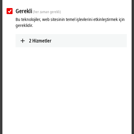
Gerekli
(her zaman gerekli)
Bu teknolojiler, web sitesinin temel işlevlerini etkinleştirmek için
gereklidir.
2
Hizmetler
1
2
TwinCAT
3 Vision Code Quality complements the basic package with
functions for quality evaluation of various 1D and 2D codes. Evaluation
is carried out in accordance with the ISO/IEC 15415 and ISO/IEC
15416 standards.
The quality of the code can be monitored directly during the
production process. This allows problems to be identified at an early
stage and ensures that the code can be processed further down the