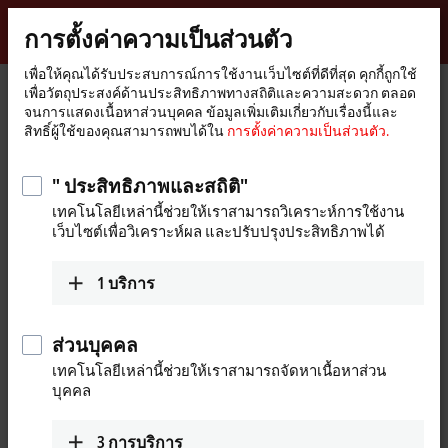
ลงชื่อเข้าใช้
การตั้งค่าความเป็นส่วนตัว
myBeckhoff
Beckhoff
-
เพื่อให้คุณได้รับประสบการณ์การใช้งานเว็บไซต์ที่ดีที่สุด คุกกี้ถูกใช้
เพื่อวัตถุประสงค์ด้านประสิทธิภาพทางสถิติและความสะดวก ตลอด
New
จนการแสดงเนื้อหาส่วนบุคคล ข้อมูลเพิ่มเติมเกี่ยวกับเรื่องนี้และ
Automation
หน้า
อุปกรณ์
Automation
TwinCAT
สิทธิ์ผู้ใช้ของคุณสามารถพบได้ใน
การตั้งค่าความเป็นส่วนตัว.
Technology
หลัก
TFxxxx | TwinCAT 3 Functions
TF7xxx | Vision
TF7255
" ประสิทธิภาพและสถิติ"
TF7255 | TwinCAT 3 Vision Code
เทคโนโลยีเหล่านี้ช่วยให้เราสามารถวิเคราะห์การใช้งาน
Quality
เว็บไซต์เพื่อวิเคราะห์ผล และปรับปรุงประสิทธิภาพได้
1
บริการ
ส่วนบุคคล
เทคโนโลยีเหล่านี้ช่วยให้เราสามารถจัดหาเนื้อหาส่วน
บุคคล
3
การบริการ