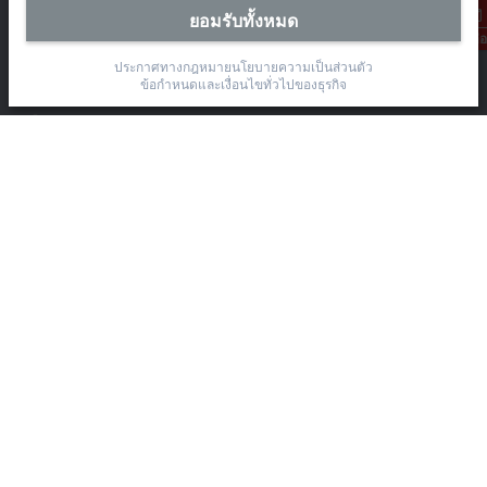
ยอมรับทั้งหมด
The Pretium Bang Na, Unit 91/8
การติดต่อ
Moo.15 Bang Na-Trat Frontage Road
ประกาศทางกฎหมาย
นโยบายความเป็นส่วนตัว
Bang Kaeo, Bang Phli District, Samut Prakan 10540
ข้อกำหนดและเงื่อนไขทั่วไปของธุรกิจ
+66 85 525 1555
sales@beckhoff.co.th
ข้อมูลติดต่อ
www.beckhoff.com/th-th/
จดหมายข่าว
ปริ้นหน้ากระดาษ
บริษัท
อุปกรณ์ และเทคโนโลยี
การช่วยเหลือ
สังคมออนไลน์