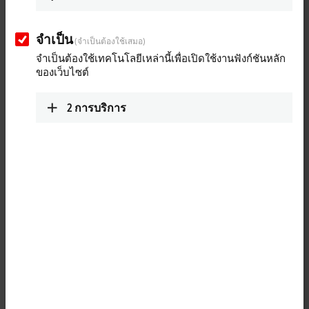
จำเป็น
(จำเป็นต้องใช้เสมอ)
จำเป็นต้องใช้เทคโนโลยีเหล่านี้เพื่อเปิดใช้งานฟังก์ชันหลัก
ของเว็บไซต์
2
การบริการ
1
2
TwinCAT
3 Vision Code Quality complements the basic package with
functions for quality evaluation of various 1D and 2D codes. Evaluation
is carried out in accordance with the ISO/IEC 15415 and ISO/IEC
15416 standards.
The quality of the code can be monitored directly during the
production process. This allows problems to be identified at an early
stage and ensures that the code can be processed further down the