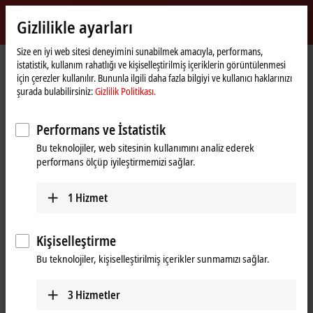
Giriş yap
Gizlilikle ayarları
myBeckhoff
Beckhoff
-
Size en iyi web sitesi deneyimini sunabilmek amacıyla, performans,
istatistik, kullanım rahatlığı ve kişiselleştirilmiş içeriklerin görüntülenmesi
New
için çerezler kullanılır. Bununla ilgili daha fazla bilgiyi ve kullanıcı haklarınızı
Automation
Ana
Ürünler
I/O
Bus Terminals
KL2xxx | Digital output
KL2184
şurada bulabilirsiniz:
Gizlilik Politikası.
Technology
sayfa
KL2184 | Bus Terminal, 4-channel
Performans ve İstatistik
digital output, 24 V DC, 0.5 A,
Bu teknolojiler, web sitesinin kullanımını analiz ederek
ground switching
performans ölçüp iyileştirmemizi sağlar.
1
Hizmet
Kişiselleştirme
Bu teknolojiler, kişiselleştirilmiş içerikler sunmamızı sağlar.
3
Hizmetler