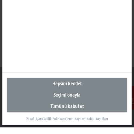
Hepsini Reddet
Seçimi onayla
Türkiye Genel Merkez
Tümünü kabul et
Beckhoff Otomasyon Ltd. Şti.
İletişim
Akkom 3. Blok Kelif Plaza 4. Kat
34768 Ümraniye İstanbul
Yasal Uyarı
Gizlilik Politikası
Genel Kayıt ve Kabul Koşulları
+90 532 111 4 225