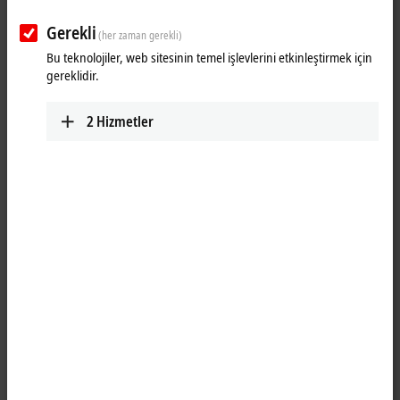
Gerekli
(her zaman gerekli)
Bu teknolojiler, web sitesinin temel işlevlerini etkinleştirmek için
gereklidir.
2
Hizmetler
1
The KL2184 digital output terminal connects the binary control signals
from the automation unit on to the actuators at the process level with
electrical isolation. It has four ground switching outputs and
generates load currents with outputs that are resistant to overload
and short-circuit. The Bus Terminal contains four channels that
indicate their signal state by means of light emitting diodes.
Product status: