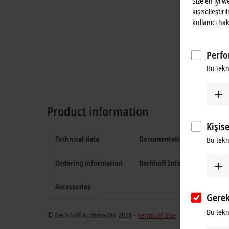
Size en iyi 
kişiselleştir
kullanıcı hak
Perfo
Bu tekn
Product information
Kişis
Technical data
Documentation and downlo
Bu tekno
Ordering information
Beckhoff Information Syste
Accessories
Gerek
Bu tekno
© Beckhoff Automation 2026 -
Terms of Use