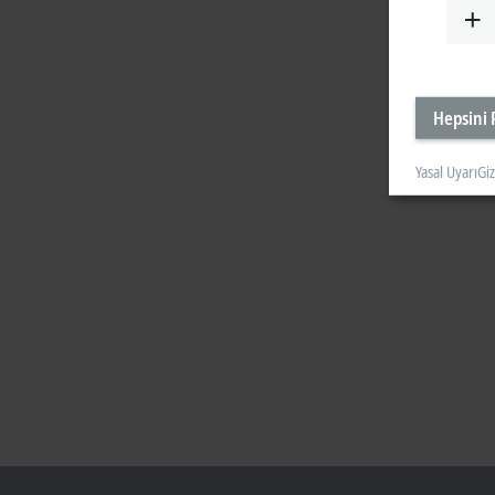
Hepsini 
Yasal Uyarı
Giz