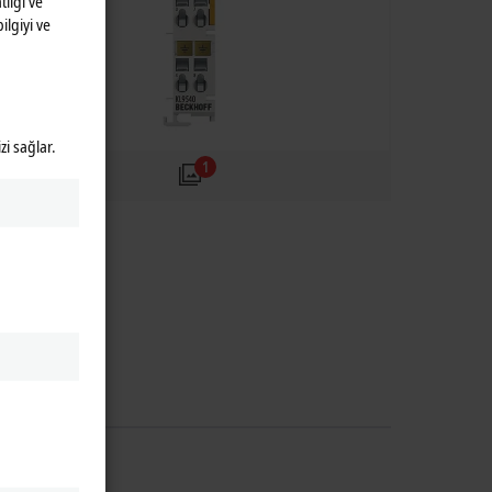
lığı ve
ilgiyi ve
zi sağlar.
1