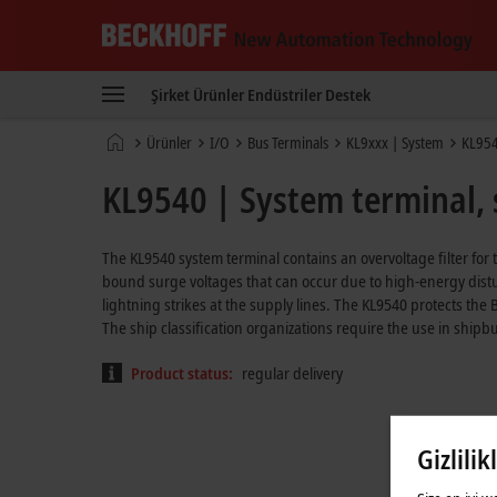
Beckhoff
-
Şirket
Ürünler
Endüstriler
Destek
New
Automation
Ana
Ürünler
I/O
Bus Terminals
KL9xxx | System
KL95
Technology
sayfa
KL9540 | System terminal, s
The KL9540 system terminal contains an overvoltage filter for t
bound surge voltages that can occur due to high-energy dist
lightning strikes at the supply lines. The KL9540 protects th
The ship classification organizations require the use in shipb
Product status:
regular delivery
Gizlilik