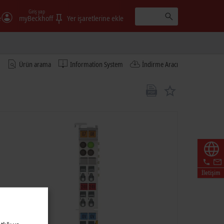
Giriş yap
e
myBeckhoff
Yer işaretlerine ekle
Ürün arama
Information System
İndirme Aracı
İletişim