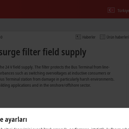
Türkiy
40
Haberler
Ürün haberleri
urge filter field supply
he 24 V field supply. The filter protects the Bus Terminal from line-
urbances such as switching overvoltages at inductive consumers or
e Bus Terminal station from damage in particularly harsh environments.
uilding applications and in the onshore/offshore sector.
le ayarları