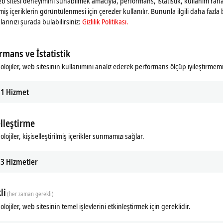
web sitesi deneyimini sunabilmek amacıyla, performans, istatistik, kullanım rahat
ilmiş içeriklerin görüntülenmesi için çerezler kullanılır. Bununla ilgili daha fazla b
larınızı şurada bulabilirsiniz:
Gizlilik Politikası.
rmans ve İstatistik
olojiler, web sitesinin kullanımını analiz ederek performans ölçüp iyileştirmemi
1
Hizmet
elleştirme
ads
Related products
lojiler, kişiselleştirilmiş içerikler sunmamızı sağlar.
m
3
Hizmetler
li
(her zaman gerekli)
lojiler, web sitesinin temel işlevlerini etkinleştirmek için gereklidir.