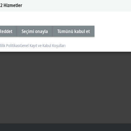
2
Hizmetler
Reddet
Seçimi onayla
Tümünü kabul et
lilik Politikası
Genel Kayıt ve Kabul Koşulları