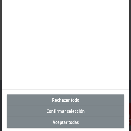
Rechazar todo
Oficina central México
Confirmar selección
Beckhoff Automation, S.A. de C.V.
Aceptar todas
Contacto
Boulevard Manuel Ávila Camacho 2610, Torre B, Piso 9, Colonia