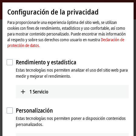
Inicio de sesión
Configuración de la privacidad
myBeckhoff
Beckhoff
-
Para proporcionarle una experiencia óptima del sitio web, se utilizan
cookies con fines de rendimiento, estadísticos y uso confortable, así como
New
para mostrar contenido personalizado. Puede encontrar más información
Automation
Página
Productos
I/O
Bus Terminals
KL9xxx | System
KL9540
al respecto y sobre sus derechos como usuario en nuestra
Declaración de
Technology
de
protección de datos.
inicio
KL9540 | System terminal, surge
filter field supply
Rendimiento y estadística
Estas tecnologías nos permiten analizar el uso del sitio web para
medir y mejorar el rendimiento.
1
Servicio
Personalización
Estas tecnologías nos permiten poner a disposición contenidos
personalizados.