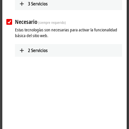
3
Servicios
Necesario
(siempre requerido)
Estas tecnologías son necesarias para activar la funcionalidad
básica del sitio web.
2
Servicios
1
The KL9540 system terminal contains an overvoltage filter for the 24 V
field supply. The filter protects the Bus Terminal from line-bound
surge voltages that can occur due to high-energy disturbances such
as switching overvoltages at inductive consumers or lightning strikes
at the supply lines. The KL9540 protects the Bus Terminal station from
damage in particularly harsh environments. The ship classification
organizations require the use in shipbuilding applications and in the
onshore/offshore sector.