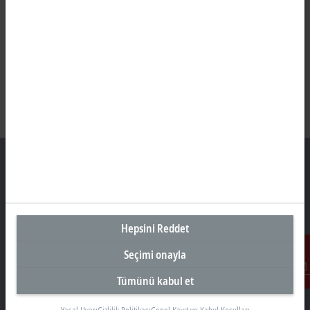
Türkiye Genel Merkez
Hepsini Reddet
Beckhoff Otomasyon Ltd. Şti.
Akkom 3. Blok Kelif Plaza 4. Kat
Seçimi onayla
34768 Ümraniye İstanbul
Tümünü kabul et
İletişim
+90 532 111 4 225
info@beckhoff.com.tr