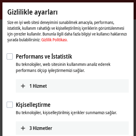
Giriş yap
Gizlilikle ayarları
myBeckhoff
Beckhoff
-
Size en iyi web sitesi deneyimini sunabilmek amacıyla, performans,
istatistik, kullanım rahatlığı ve kişiselleştirilmiş içeriklerin görüntülenmesi
New
için çerezler kullanılır. Bununla ilgili daha fazla bilgiyi ve kullanıcı haklarınızı
Automation
Ana
Ürünler
I/O
EtherCAT Box
EPxxxx | Industrial housing
şurada bulabilirsiniz:
Gizlilik Politikası.
Technology
sayfa
EP5xxx | Position measurement
EP5101-2011
Performans ve İstatistik
EP5101-2011 | EtherCAT Box, 1-
Bu teknolojiler, web sitesinin kullanımını analiz ederek
channel encoder interface,
performans ölçüp iyileştirmemizi sağlar.
incremental, 5 V DC
(DIFF RS422, TTL), 5 MHz, D-sub
1
Hizmet
Kişiselleştirme
Bu teknolojiler, kişiselleştirilmiş içerikler sunmamızı sağlar.
3
Hizmetler