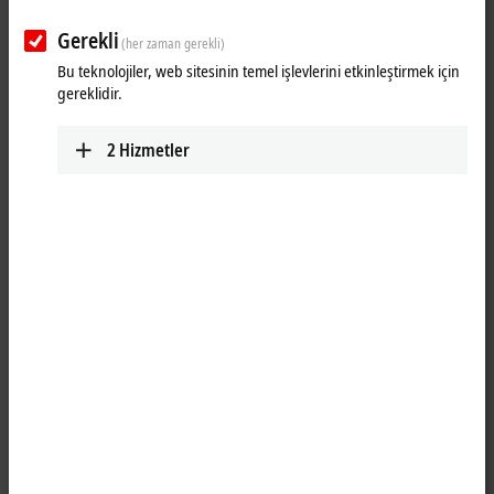
Gerekli
(her zaman gerekli)
Bu teknolojiler, web sitesinin temel işlevlerini etkinleştirmek için
gereklidir.
2
Hizmetler
1
1
1
The EP5101-2011
EtherCAT
Box is an interface for the direct connection
of incremental encoders with differential signals (RS422) or TTL single
ended signals. Input frequencies up to 20 MHz can be evaluated. Two
additional 24 V digital inputs are available for storing, locking and
setting the counter reading. The error message output of an encoder