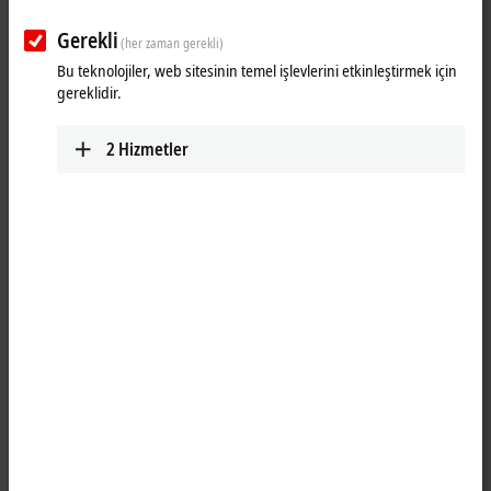
Gerekli
(her zaman gerekli)
Bu teknolojiler, web sitesinin temel işlevlerini etkinleştirmek için
gereklidir.
2
Hizmetler
1
1
The EPI1008-0002 IO-Link box with digital inputs acquires the binary
control signals from the process level and transmits them, in an
electrically isolated form, to the controller. The state of the signals is
indicated by light emitting diodes. The signals are connected via M12
screw type connectors.