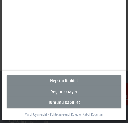
Hepsini Reddet
Seçimi onayla
Türkiye Genel Merkez
Tümünü kabul et
İletişim
Beckhoff Otomasyon Ltd. Şti.
Yasal Uyarı
Gizlilik Politikası
Genel Kayıt ve Kabul Koşulları
Akkom 3. Blok Kelif Plaza 4. Kat
34768 Ümraniye İstanbul