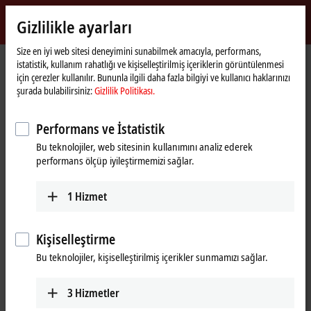
Giriş yap
Gizlilikle ayarları
myBeckhoff
Beckhoff
-
Size en iyi web sitesi deneyimini sunabilmek amacıyla, performans,
istatistik, kullanım rahatlığı ve kişiselleştirilmiş içeriklerin görüntülenmesi
New
için çerezler kullanılır. Bununla ilgili daha fazla bilgiyi ve kullanıcı haklarınızı
Automation
Ana
Ürünler
I/O
Fieldbus Box and IO-Link box
IO-Link box
şurada bulabilirsiniz:
Gizlilik Politikası.
Technology
sayfa
EPIxxxx | industrial housing
EPI1xxx | Digital input
EPI1008-0002
Performans ve İstatistik
EPI1008-0002 | IO-Link box, 8-
Bu teknolojiler, web sitesinin kullanımını analiz ederek
channel digital input, 24 V DC,
performans ölçüp iyileştirmemizi sağlar.
adjustable, M12
1
Hizmet
Kişiselleştirme
Bu teknolojiler, kişiselleştirilmiş içerikler sunmamızı sağlar.
3
Hizmetler