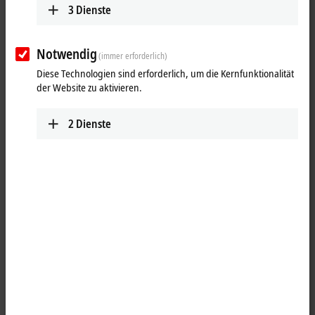
3
Dienste
Notwendig
(immer erforderlich)
Diese Technologien sind erforderlich, um die Kernfunktionalität
der Website zu aktivieren.
2
Dienste
1
1
Die IO-Link-Box EPI1008-0002 mit digitalen Eingängen erfasst binäre
Steuersignale aus der Prozessebene und überträgt sie zum IO-Link-
Master. Der Signalzustand wird über Leuchtdioden angezeigt, der
Signalanschluss erfolgt über schraubbare M12-Steckverbinder.
Die Versorgung der angeschlossenen Sensoren erfolgt über einen
internen, kurzschlussfesten Treiberbaustein mit insgesamt 0,5 A aus