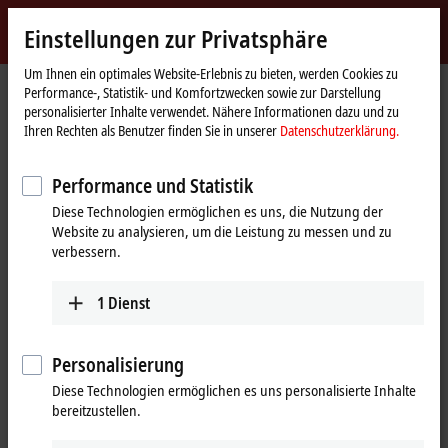
Jetzt anmelden
Einstellungen zur Privatsphäre
myBeckhoff
Beckhoff
-
Um Ihnen ein optimales Website-Erlebnis zu bieten, werden Cookies zu
Performance-, Statistik- und Komfortzwecken sowie zur Darstellung
New
personalisierter Inhalte verwendet. Nähere Informationen dazu und zu
Automation
Startseite
Produkte
I/O
Feldbus Box und IO-Link-Box
IO-Link-Box
Ihren Rechten als Benutzer finden Sie in unserer
Datenschutzerklärung.
Technology
EPIxxxx | Industriegehäuse
EPI1xxx | Digital-Eingang
EPI1008-0002
Performance und Statistik
EPI1008-0002 | IO-Link-Box, 8-
Diese Technologien ermöglichen es uns, die Nutzung der
Kanal-Digital-Eingang, 24 V DC,
Website zu analysieren, um die Leistung zu messen und zu
einstellbar, M12
verbessern.
1
Dienst
Personalisierung
Diese Technologien ermöglichen es uns personalisierte Inhalte
bereitzustellen.