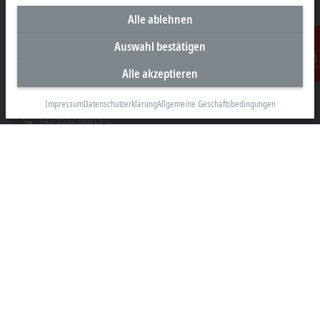
Alle ablehnen
Unternehmenszentrale Österreich
Auswahl bestätigen
Beckhoff Automation GmbH
Alle akzeptieren
Kontakt
Hauptstraße 11
6706 Bürs
Impressum
Datenschutzerklärung
Allgemeine Geschäftsbedingungen
+43 5552 68813-0
info@beckhoff.at
Kontaktinformationen
www.beckhoff.com/de-at/
Newsletter
Seite drucken
Unternehmen
Produkte und Branchen
Support