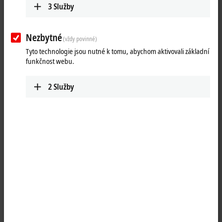
3
Služby
Nezbytné
(vždy povinné)
Tyto technologie jsou nutné k tomu, abychom aktivovali základní
funkčnost webu.
2
Služby
1
TwinCAT
3 CNC Extended Interpolation allows two independent
interpolation paths to be programmed within a CNC channel (two-path
programming) and provides functions for synchronization and
compensation of the paths.
Product status:
regular delivery