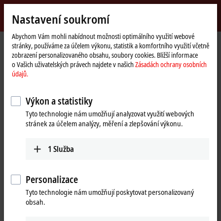
Přihlásit se
Nastavení soukromí
myBeckhoff
Beckhoff
-
Abychom Vám mohli nabídnout možnosti optimálního využití webové
stránky, používáme za účelem výkonu, statistik a komfortního využití včetně
New
zobrazení personalizovaného obsahu, soubory cookies. Bližší informace
Automation
Domovská
Výrobky
Automation
TwinCAT
o Vašich uživatelských právech najdete v našich
Zásadách ochrany osobních
Technology
stránka
TFxxxx | TwinCAT 3 Functions
TF5xxx | Motion
TF5263
údajů.
TF5263 | TwinCAT 3 CNC
Výkon a statistiky
Extended Interpolation
Tyto technologie nám umožňují analyzovat využití webových
stránek za účelem analýzy, měření a zlepšování výkonu.
1
Služba
Personalizace
Tyto technologie nám umožňují poskytovat personalizovaný
obsah.