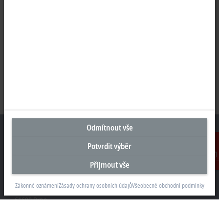
Odmítnout vše
Potvrdit výběr
Sídlo Česká republika
Přijmout vše
Kontakt
Beckhoff Automation s.r.o.
Zákonné oznámení
Zásady ochrany osobních údajů
Všeobecné obchodní podmínky
Sochorova 23
61600 Brno
+420 511 189 250