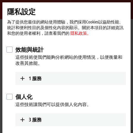
登入
隱私設定
myBeckhoff
Beckhoff
-
為了提供您最佳的網站使用體驗，我們採用Cookies以協助性能、
統計和便利性目的及個性化內容的顯示。關於本項目的詳細資訊
New
和您的使用者權利，請查看我們的
隱私政策。
Automation
首
產品
Automation
TwinCAT
TFxxxx | TwinCAT 3 Functions
Technology
頁
TF5xxx | Motion
TF5263
效能與統計
TF5263 | TwinCAT 3 CNC
這些技術使我們能夠分析網站的使用情況，以便衡量和
改善其效能。
Extended Interpolation
1
服務
個人化
這些技術讓我們可以提供個人化內容。
3
服務