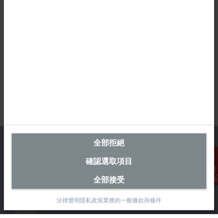
全部拒絕
確認選取項目
台灣總部 (中華台北)
全部接受
聯絡資料
Beckhoff Automation Co., Ltd.
永春路38-2號
法律聲明
隱私政策
業務的一般條款與條件
南屯區