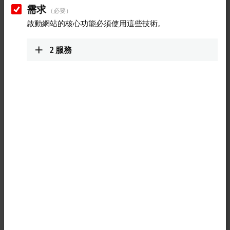
需求
（必要）
啟動網站的核心功能必須使用這些技術。
2
服務
1
TwinCAT
3 CNC Extended Interpolation allows two independent
interpolation paths to be programmed within a CNC channel (two-path
programming) and provides functions for synchronization and
compensation of the paths.
Product status:
regular delivery