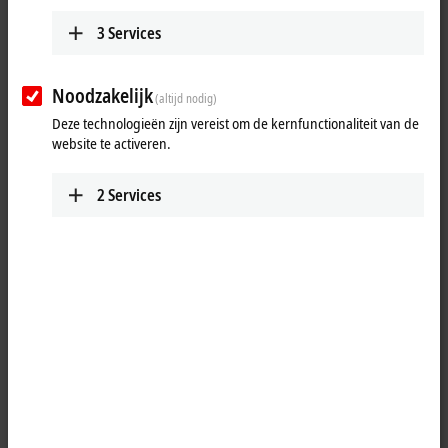
3
Services
Noodzakelijk
(altijd nodig)
Deze technologieën zijn vereist om de kernfunctionaliteit van de
website te activeren.
2
Services
1
TwinCAT
3 CNC Extended Interpolation allows two independent
interpolation paths to be programmed within a CNC channel (two-path
programming) and provides functions for synchronization and
compensation of the paths.
Product status:
regular delivery