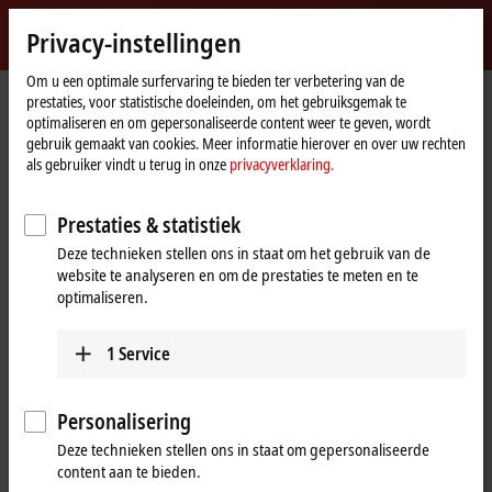
Login
Privacy-instellingen
myBeckhoff
Beckhoff
-
Om u een optimale surfervaring te bieden ter verbetering van de
prestaties, voor statistische doeleinden, om het gebruiksgemak te
New
optimaliseren en om gepersonaliseerde content weer te geven, wordt
Automation
Home
Producten
Automation
TwinCAT
gebruik gemaakt van cookies. Meer informatie hierover en over uw rechten
Technology
page
TFxxxx | TwinCAT 3 Functions
TF5xxx | Motion
TF5263
als gebruiker vindt u terug in onze
privacyverklaring.
TF5263 | TwinCAT 3 CNC
Prestaties & statistiek
Extended Interpolation
Deze technieken stellen ons in staat om het gebruik van de
website te analyseren en om de prestaties te meten en te
optimaliseren.
1
Service
Personalisering
Deze technieken stellen ons in staat om gepersonaliseerde
content aan te bieden.