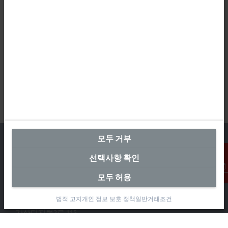
모두 거부
선택사항 확인
본사 대한민국
모두 허용
연락처
Beckhoff Automation Co., Ltd.
법적 고지
개인 정보 보호 정책
일반거래조건
대륭테크노타운 3차 12층
가산디지털2로 115
08505 금천구, 서울특별시