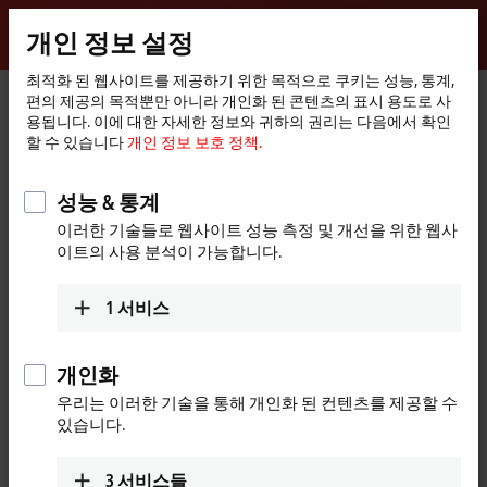
로그인
개인 정보 설정
myBeckhoff
Beckhoff
-
최적화 된 웹사이트를 제공하기 위한 목적으로 쿠키는 성능, 통계,
편의 제공의 목적뿐만 아니라 개인화 된 콘텐츠의 표시 용도로 사
New
용됩니다. 이에 대한 자세한 정보와 귀하의 권리는 다음에서 확인
Automation
홈
제품
Automation
TwinCAT
TFxxxx | TwinCAT 3 Functions
할 수 있습니다
개인 정보 보호 정책.
Technology
페
TF5xxx | Motion
TF5263
이
지
성능 & 통계
TF5263 | TwinCAT 3 CNC
이러한 기술들로 웹사이트 성능 측정 및 개선을 위한 웹사
Extended Interpolation
이트의 사용 분석이 가능합니다.
1
서비스
개인화
우리는 이러한 기술을 통해 개인화 된 컨텐츠를 제공할 수
있습니다.
3
서비스들