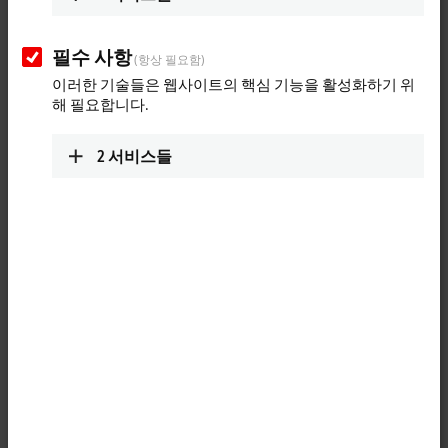
필수 사항
(항상 필요함)
이러한 기술들은 웹사이트의 핵심 기능을 활성화하기 위
해 필요합니다.
2
서비스들
1
TwinCAT
3 CNC Extended Interpolation allows two independent
interpolation paths to be programmed within a CNC channel (two-path
programming) and provides functions for synchronization and
compensation of the paths.
Product status:
regular delivery