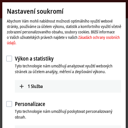
Přihlásit se
Nastavení soukromí
myBeckhoff
Beckhoff
-
Abychom Vám mohli nabídnout možnosti optimálního využití webové
stránky, používáme za účelem výkonu, statistik a komfortního využití včetně
New
zobrazení personalizovaného obsahu, soubory cookies. Bližší informace
Automation
Domovská
Products
IPC
Embedded PCs
Accessories
o Vašich uživatelských právech najdete v našich
Zásadách ochrany osobních
Technology
stránka
údajů.
Embedded PCs accessories
Výkon a statistiky
Tabular product overview
Tyto technologie nám umožňují analyzovat využití webových
stránek za účelem analýzy, měření a zlepšování výkonu.
Beckhoff provides a large portfolio of accessories for its products. All
accessory parts shown here are tested and optimized for our products.
1
Služba
Use original accessories in order to not endanger the proper function
of the complete system.
Personalizace
Tyto technologie nám umožňují poskytovat personalizovaný
25 items
obsah.