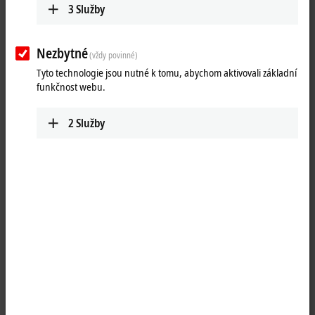
Reset all filter values
3
Služby
Results:
Your selection:
Nezbytné
(vždy povinné)
Tyto technologie jsou nutné k tomu, abychom aktivovali základní
Loading content ...
funkčnost webu.
2
Služby