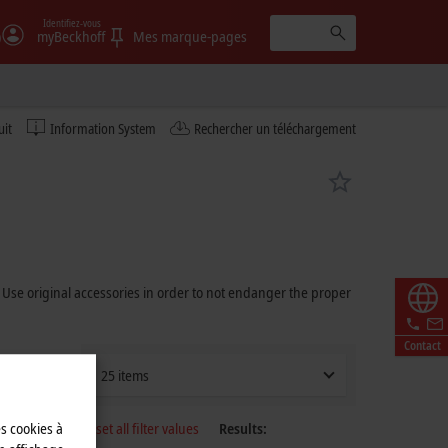
Identifiez-vous
)
myBeckhoff
Mes marque-pages
uit
Information System
Rechercher un téléchargement
. Use original accessories in order to not endanger the proper
Contact
25 items
Reset all filter values
Results:
es cookies à