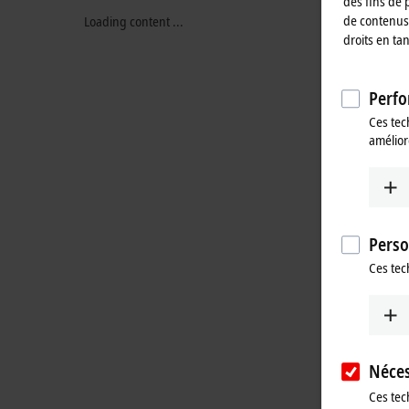
des fins de 
de contenus 
Loading content ...
droits en ta
Perfo
Ces tec
amélior
Perso
Ces tec
Néces
Ces tec