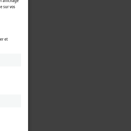
n affichage
e sur vos
er et