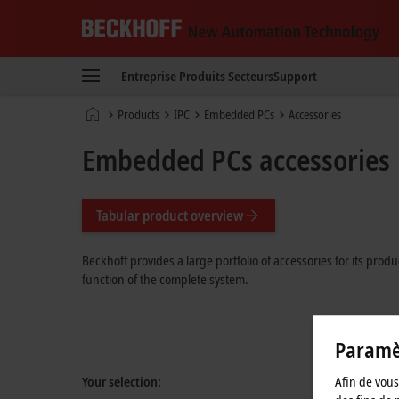
Beckhoff
-
Entreprise
Produits
Secteurs
Support
New
Automation
Page
Products
IPC
Embedded PCs
Accessories
Technology
d'accueil
Embedded PCs accessories
Tabular product overview
Beckhoff provides a large portfolio of accessories for its pro
function of the complete system.
Paramèt
Your selection:
Afin de vous 