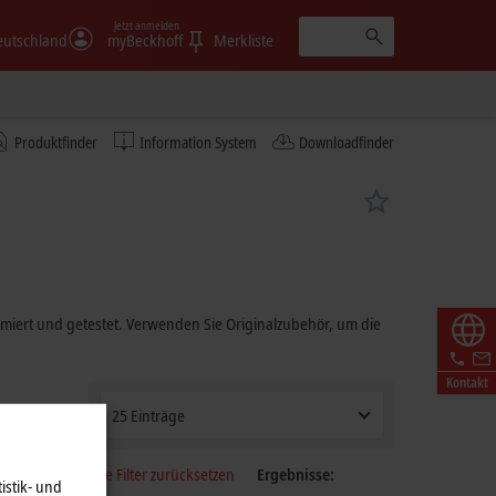
Jetzt anmelden
eutschland
myBeckhoff
Merkliste
Produktfinder
Information System
Downloadfinder
timiert und getestet. Verwenden Sie Originalzubehör, um die
Kontakt
25 Einträge
Alle Filter zurücksetzen
Ergebnisse:
istik- und