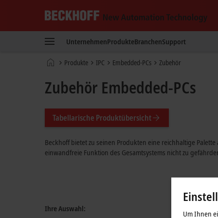
Beckhoff
-
Unternehmen
Produkte
Branchen
Support
New
Automation
Startseite
Produkte
IPC
Embedded-PCs
Zubehör
Technology
Zubehör Embedded-PCs
Tabellarische Produktübersicht
Beckhoff bietet zu seinen Produkten eine reichhaltige Palett
einwandfreie Funktion des Gesamtsystems nicht zu gefährde
Einstel
Ihre Auswahl:
Um Ihnen ein