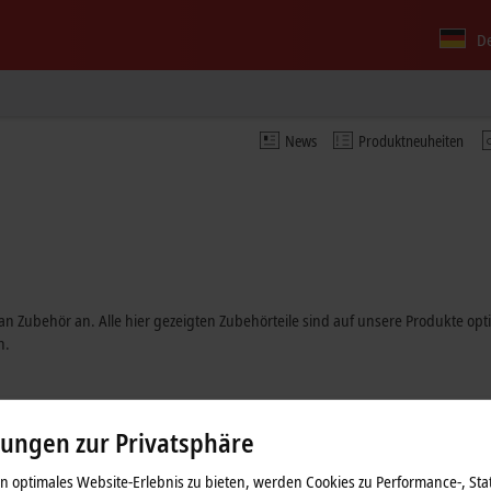
D
News
Produktneuheiten
e an Zubehör an. Alle hier gezeigten Zubehörteile sind auf unsere Produkte op
n.
lungen zur Privatsphäre
 optimales Website-Erlebnis zu bieten, werden Cookies zu Performance-, Stat