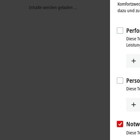
Komfortzwec
Inhalte werden geladen ...
dazu und zu 
Perfo
Diese T
Leistun
Perso
Diese T
Notw
Diese T