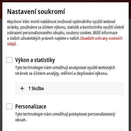
Přihlásit se
Nastavení soukromí
myBeckhoff
Beckhoff
-
Abychom Vám mohli nabídnout možnosti optimálního využití webové
stránky, používáme za účelem výkonu, statistik a komfortního využití včetně
New
zobrazení personalizovaného obsahu, soubory cookies. Bližší informace
Automation
Domovská
Výrobky
IPC
Embedded PCs
CX5600 | AMD Ryzen™
o Vašich uživatelských právech najdete v našich
Zásadách ochrany osobních
Technology
stránka
CX2500-0070
údajů.
CX2500-0070 | USB 3.0 module
Výkon a statistiky
for CX20xx, CX52xx, CX53x0,
Tyto technologie nám umožňují analyzovat využití webových
CX56x0
stránek za účelem analýzy, měření a zlepšování výkonu.
1
Služba
Personalizace
Tyto technologie nám umožňují poskytovat personalizovaný
obsah.