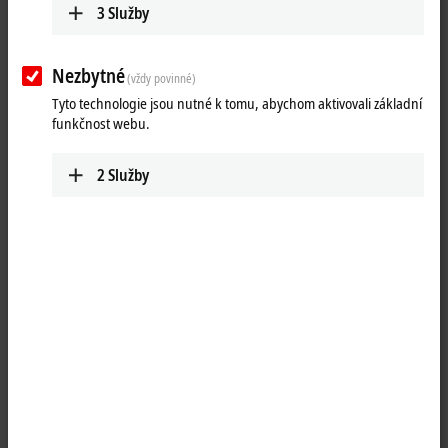
3
Služby
Nezbytné
(vždy povinné)
Tyto technologie jsou nutné k tomu, abychom aktivovali základní
funkčnost webu.
2
Služby
1
The system modules are connected to the CPU on the left-hand side
via a multi-pin connector. Internally they are connected via
®
PCI Express
. For the CX20xx family, up to four modules can be
connected in any order. One module can be connected to CX52x0,
CX53x0 or CX56x0.
The CX2500-0070 USB module adds up to four further USB 3.0