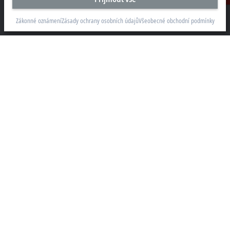
Beckhoff Automation s.r.o.
Sochorova 23
Zákonné oznámení
Zásady ochrany osobních údajů
Všeobecné obchodní podmínky
61600 Brno
+420 511 189 250
info.cz@beckhoff.com
Kontaktní informace
www.beckhoff.com/cs-cz/
Newsletter
Vytisknout stránku
Společnost
Produkty a průmyslová odvětví
Podpora
Sociální sítě