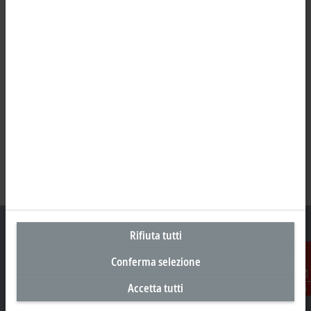
Rifiuta tutti
Conferma selezione
Sede centrale Svizzera
Accetta tutti
Contatti
Beckhoff Automation AG