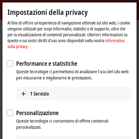
Accedi
Impostazioni della privacy
myBeckhoff
Beckhoff
-
Al fine di offrire un'esperienza di navigazione ottimale sul sito web, i cookie
vengono utilizzati per scopi informativi, statistici e di supporto, oltre che
New
per la visualizzazione di contenuti personalizzati. Ulteriori informazioni su
Automation
Pagina
Prodotti
IPC
Embedded PCs
CX5600 | AMD Ryzen™
questo e sui vostri diritti d'uso sono disponibili nella nostra
informativa
Technology
iniziale
CX2500-0070
sulla privacy.
CX2500-0070 | USB 3.0 module
Performance e statistiche
for CX20xx, CX52xx, CX53x0,
Queste tecnologie ci permettono di analizzare l'uso del sito web
CX56x0
per misurarne e migliorarne le prestazioni.
1
Servizio
Personalizzazione
Queste tecnologie ci consentono di offrire contenuti
personalizzati.