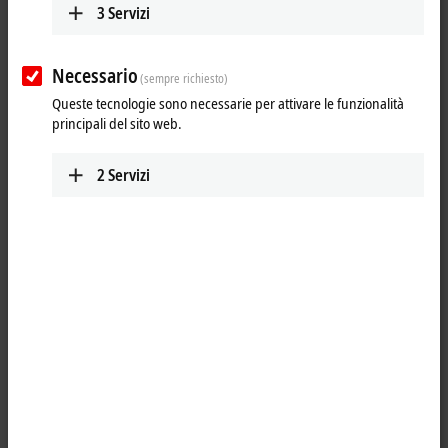
3
Servizi
Necessario
(sempre richiesto)
Queste tecnologie sono necessarie per attivare le funzionalità
principali del sito web.
2
Servizi
1
The system modules are connected to the CPU on the left-hand side
via a multi-pin connector. Internally they are connected via
®
PCI Express
. For the CX20xx family, up to four modules can be
connected in any order. One module can be connected to CX52x0,
CX53x0 or CX56x0.
The CX2500-0070 USB module adds up to four further USB 3.0