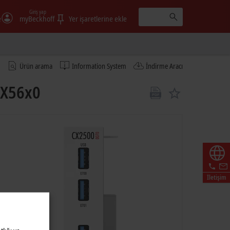
Giriş yap
e
myBeckhoff
Yer işaretlerine ekle
Ürün arama
Information System
İndirme Aracı
CX56x0
İletişim