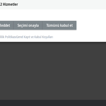
2
Hizmetler
Reddet
Seçimi onayla
Tümünü kabul et
lilik Politikası
Genel Kayıt ve Kabul Koşulları