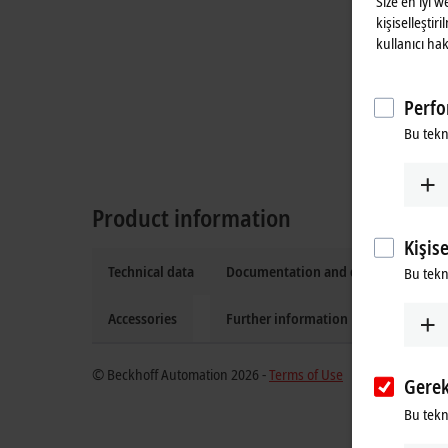
Size en iyi 
kişiselleştir
kullanıcı hak
Perfo
Bu tekn
Product information
Kişis
Technical data
Documentation and downloads
Bu tekno
Accessories
Further information
© Beckhoff Automation 2026 -
Terms of Use
Gerek
Bu tekno