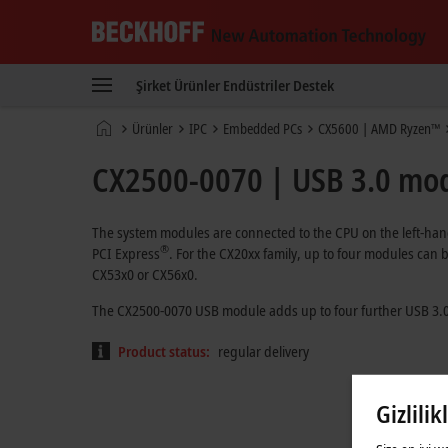
Beckhoff
-
Şirket
Ürünler
Endüstriler
Destek
New
Automation
Ana
Ürünler
IPC
Embedded PCs
CX5600 | AMD Ryzen™
Technology
sayfa
CX2500-0070 | USB 3.0 mod
The system modules are connected to the CPU on the left-hand 
®
PCI Express
. For the CX20xx family, up to four modules can
CX53x0 or CX56x0.
The CX2500-0070 USB module adds up to four further USB 3.0 
Product status:
regular delivery
Gizlilik