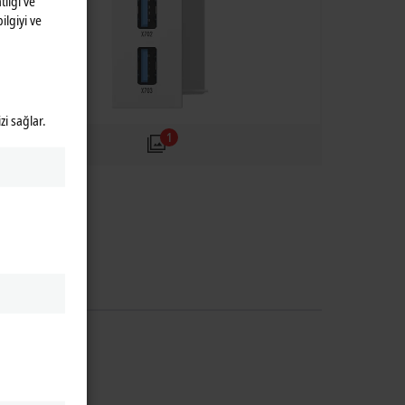
lığı ve
ilgiyi ve
zi sağlar.
1