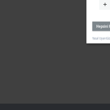
Hepsini 
Yasal Uyarı
Giz