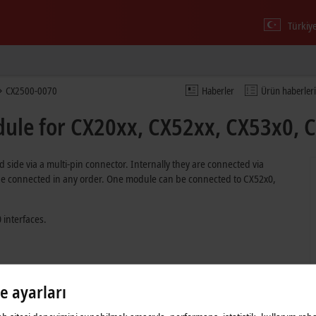
Türkiy
CX2500-0070
Haberler
Ürün haberleri
ule for CX20xx, CX52xx, CX53x0, 
side via a multi-pin connector. Internally they are connected via
 be connected in any order. One module can be connected to CX52x0,
interfaces.
le ayarları