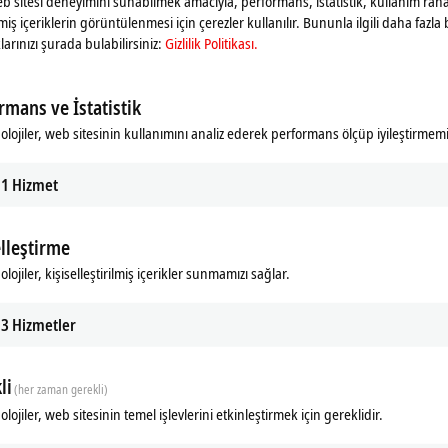
web sitesi deneyimini sunabilmek amacıyla, performans, istatistik, kullanım rahat
ilmiş içeriklerin görüntülenmesi için çerezler kullanılır. Bununla ilgili daha fazla b
larınızı şurada bulabilirsiniz:
Gizlilik Politikası.
rmans ve İstatistik
olojiler, web sitesinin kullanımını analiz ederek performans ölçüp iyileştirmemi
1
Hizmet
elleştirme
Additional products
lojiler, kişiselleştirilmiş içerikler sunmamızı sağlar.
3
Hizmetler
li
(her zaman gerekli)
lojiler, web sitesinin temel işlevlerini etkinleştirmek için gereklidir.