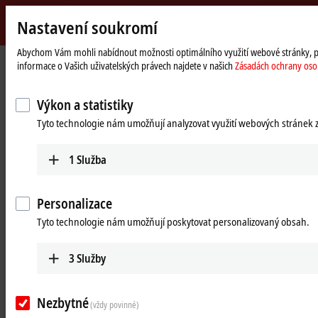
Nastavení soukromí
Beckhoff
-
Abychom Vám mohli nabídnout možnosti optimálního využití webové stránky, pou
informace o Vašich uživatelských právech najdete v našich
Zásadách ochrany oso
New
Automation
Domovská
Products
IPC
PCs
C6xxx | Control cabinet industrial PCs
Technology
stránka
Výkon a statistiky
C6xxx | Control cabinet Industrial
Tyto technologie nám umožňují analyzovat využití webových stránek 
PCs
1
Služba
Product overview table
Product finder
Personalizace
Tyto technologie nám umožňují poskytovat personalizovaný obsah.
The power packages for demanding tasks
The C66xx Industrial PCs are equipped with processors of the highest
3
Služby
®
®
®
performance class – the latest generation Intel
Celeron
, Intel
®
®
Pentium
, or Intel
Core™ i3/i5/i7/i9 – on an ATX motherboard. The
Nezbytné
series includes the compact
C6640
, the universal
C6650
, and the
(vždy povinné)
C6675
, which is suitable for long plug-in cards.