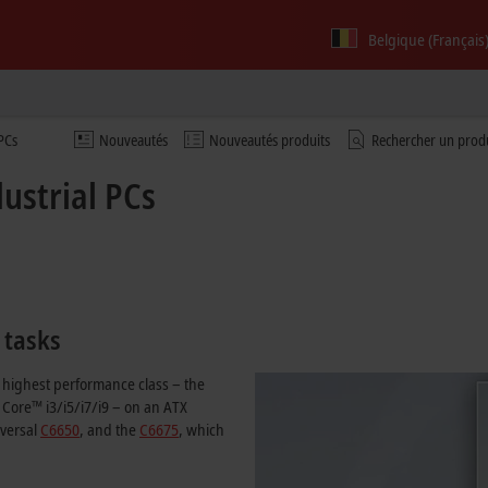
Belgique (Français
 PCs
Nouveautés
Nouveautés produits
Rechercher un prod
ustrial PCs
 tasks
 highest performance class – the
Core™ i3/i5/i7/i9 – on an ATX
iversal
C6650
, and the
C6675
, which