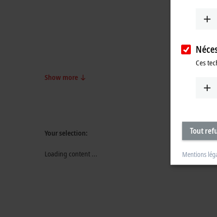
Néces
Ces tec
Show more
Tout ref
Your selection:
Loading content ...
Mentions lég