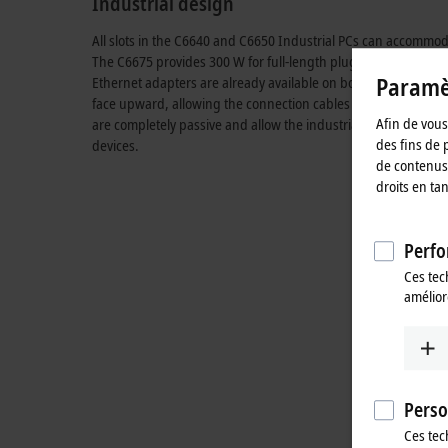
Industrial design
All slots in the C6640 and C6650 Industrial PCs can accommo
The C6675 provides
300 W
for full-length plug-in cards,
such 
Paramèt
Ethernet adapters are already available on board without occu
face upward, allowing the connection cables to be fed directly
Afin de vous 
are completely passive and allow the industrial PC to be fitted 
des fins de 
devices.
de contenus 
droits en ta
Perfo
Ces tec
amélior
Perso
Ces tec