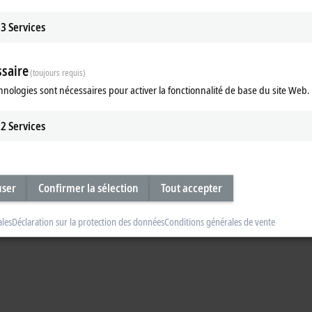
3
Services
saire
The C66xx Industrial PCs are equipped wi
(toujours requis)
®
®
®
generation Intel
Celeron
, Intel
Pent
hnologies sont nécessaires pour activer la fonctionnalité de base du site Web.
2
Services
user
Confirmer la sélection
Tout accepter
ales
Déclaration sur la protection des données
Conditions générales de vente