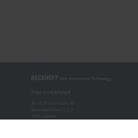
Siège social Belgique
Beckhoff Automation BV
Klaverbladstraat 11.2/2
3560 Lummen
+32 13 2522-00
info@beckhoff.be