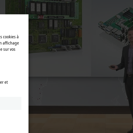
es cookies à
n affichage
e sur vos
er et