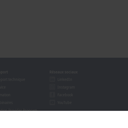
pport
Réseaux sociaux
port technique
LinkedIn
vice
Instagram
mation
Facebook
inaires
YouTube
ution Provider Program
khoff Information System
hercher un