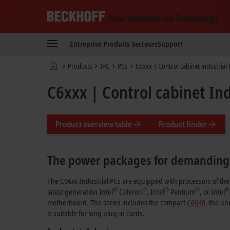
Beckhoff
-
Entreprise
Produits
Secteurs
Support
New
Automation
Page
Products
IPC
PCs
C6xxx | Control cabinet industrial
Technology
d'accueil
C6xxx | Control cabinet Ind
Product overview table
Product finder
The power packages for demanding
The C66xx Industrial PCs are equipped with processors of the
®
®
®
®
®
latest generation Intel
Celeron
, Intel
Pentium
, or Intel
motherboard. The series includes the compact
C6640
, the un
is suitable for long plug-in cards.