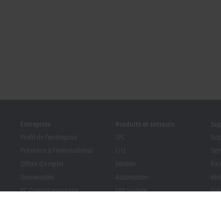
Entreprise
Produits et secteurs
Su
Profil de l'entreprise
IPC
Sup
Présence à l’international
I/O
Ser
Offres d’emploi
Motion
For
Nouveautés
Automation
Web
PC Control magazine
MX-System
Sol
Evénements et dates
Vision
Bec
Système de signalement
Secteurs
Rec