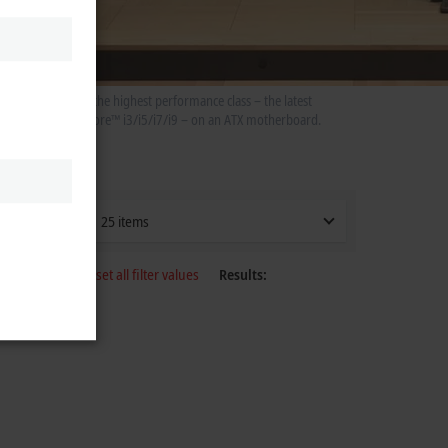
th processors of the highest performance class – the latest
®
®
ium
, or Intel
Core™ i3/i5/i7/i9 – on an ATX motherboard.
25 items
Reset all filter values
Results: