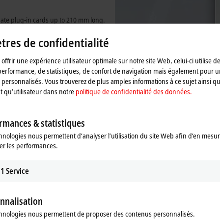
date plug-in cards up to 210 mm long.
as
graphics cards. Graphics and
res de confidentialité
pying a slot. All the PC connections
 into the wiring duct. The side walls
offrir une expérience utilisateur optimale sur notre site Web, celui-ci utilise d
directly next to other control cabinet
performance, de statistiques, de confort de navigation mais également pour u
personnalisés. Vous trouverez de plus amples informations à ce sujet ainsi qu
nt qu’utilisateur dans notre
politique de confidentialité des données.
rmances & statistiques
hnologies nous permettent d’analyser l’utilisation du site Web afin d’en mesur
er les performances.
1
Service
nnalisation
hnologies nous permettent de proposer des contenus personnalisés.