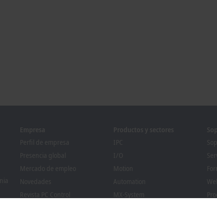
Empresa
Productos y sectores
Sop
Perfil de empresa
IPC
Sop
Presencia global
I/O
Ser
Mercado de empleo
Motion
For
nia
Novedades
Automation
We
Revista PC Control
MX-System
Pro
Eventos y fechas
Vision
Bec