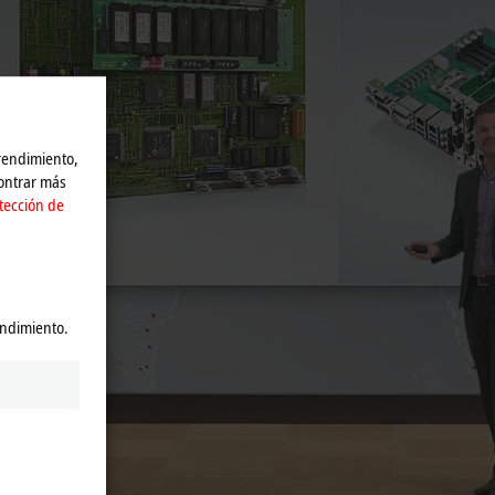
 rendimiento,
contrar más
tección de
endimiento.