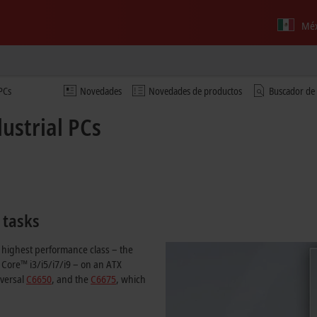
Méx
 PCs
Novedades
Novedades de productos
Buscador de
ustrial PCs
 tasks
 highest performance class – the
Core™ i3/i5/i7/i9 – on an ATX
iversal
C6650
, and the
C6675
, which