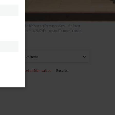
th processors of the highest performance class – the latest
®
®
ium
, or Intel
Core™ i3/i5/i7/i9 – on an ATX motherboard.
25 items
Reset all filter values
Results: