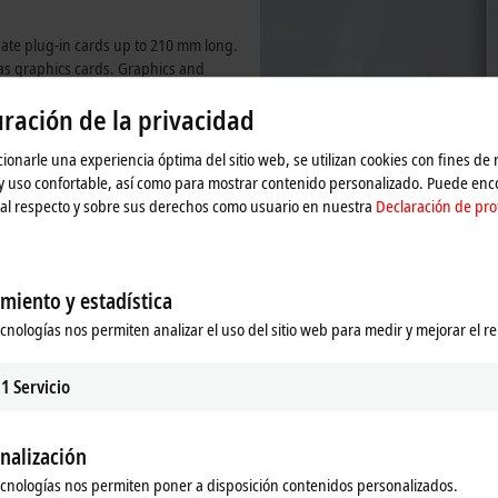
date plug-in cards up to 210 mm long.
as
graphics cards. Graphics and
pying a slot. All the PC connections
ración de la privacidad
 into the wiring duct. The side walls
directly next to other control cabinet
ionarle una experiencia óptima del sitio web, se utilizan cookies con fines de
 y uso confortable, así como para mostrar contenido personalizado. Puede en
al respecto y sobre sus derechos como usuario en nuestra
Declaración de pro
miento y estadística
ecnologías nos permiten analizar el uso del sitio web para medir y mejorar el r
1
Servicio
nalización
ecnologías nos permiten poner a disposición contenidos personalizados.