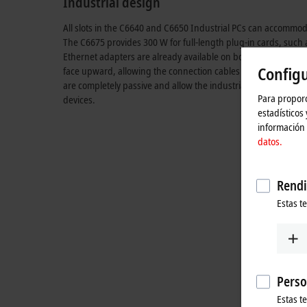
Industrial design
All slots in the C6640 and C6650 Industrial PCs can accommo
The C6675 provides
300 W
for full-length plug-in cards,
such 
Ethernet adapters are already available on board without occu
Configu
face upward, allowing the connection cables to be fed directly
are completely passive and allow the industrial PC to be fitted 
Para proporc
devices.
estadísticos
información 
datos.
Rendi
Estas t
Perso
Estas t