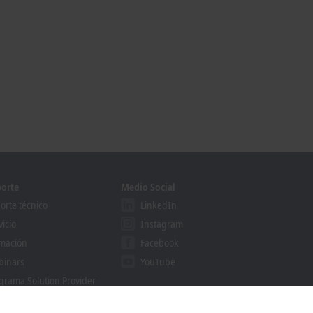
orte
Medio Social
orte técnico
LinkedIn
vicio
Instagram
mación
Facebook
binars
YouTube
grama Solution Provider
khoff Information System