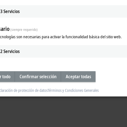
3
Servicios
ario
The C66xx Industrial PCs are equipped wi
(siempre requerido)
®
®
®
generation Intel
Celeron
, Intel
Pent
ecnologías son necesarias para activar la funcionalidad básica del sitio web.
2
Servicios
r todo
Confirmar selección
Aceptar todas
claración de protección de datos
Términos y Condiciones Generales