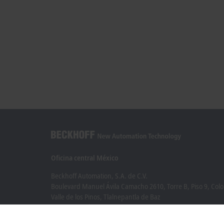
Oficina central México
Beckhoff Automation, S.A. de C.V.
Boulevard Manuel Ávila Camacho 2610, Torre B, Piso 9, Colo
Valle de los Pinos, Tlalnepantla de Baz
Estado de México CP 54040