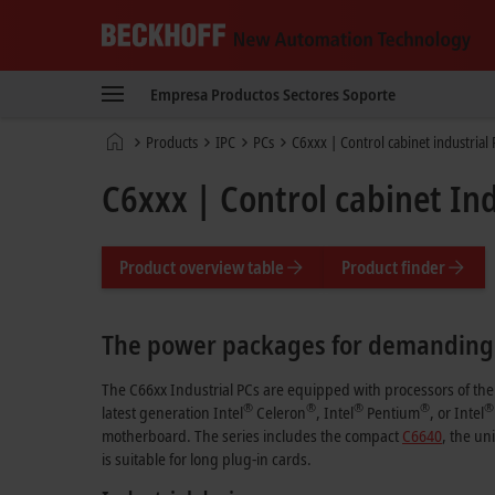
Beckhoff
-
Empresa
Productos
Sectores
Soporte
New
Automation
Página
Products
IPC
PCs
C6xxx | Control cabinet industrial
Technology
de
inicio
C6xxx | Control cabinet Ind
Product overview table
Product finder
The power packages for demanding
The C66xx Industrial PCs are equipped with processors of the
®
®
®
®
®
latest generation Intel
Celeron
, Intel
Pentium
, or Intel
motherboard. The series includes the compact
C6640
, the un
is suitable for long plug-in cards.