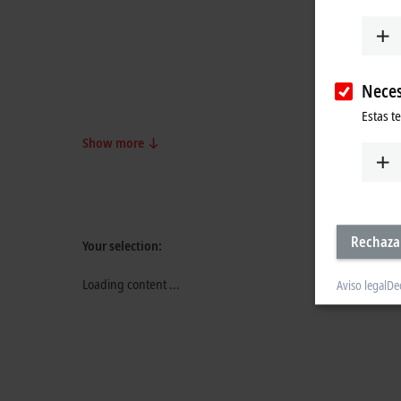
Neces
Estas t
Show more
Rechaza
Your selection:
Loading content ...
Aviso legal
De